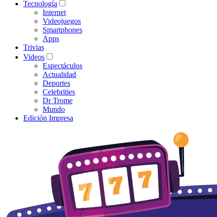
Tecnología
Internet
Videojuegos
Smartphones
Apps
Trivias
Videos
Espectáculos
Actualidad
Deportes
Celebrities
Dr Trome
Mundo
Edición Impresa