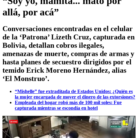
“Soy yo, mamita... mato por
allá, por acá”
Conversaciones encontradas en el celular
de la ‘Patrona’ Lizeth Cruz, capturada en
Bolivia, detallan cobros ilegales,
amenazas de muerte, compras de armas y
hasta planes de secuestro dirigidos por el
temido Erick Moreno Hernández, alias
‘El Monstruo’.
“Mishelle” fue extraditada de Estados Unidos: ¿Quién es
la mujer encargada de mover el dinero de las extorsiones?
Empleada del hogar robó más de 100 mil soles: Fue
capturada mientras se escondía en hotel