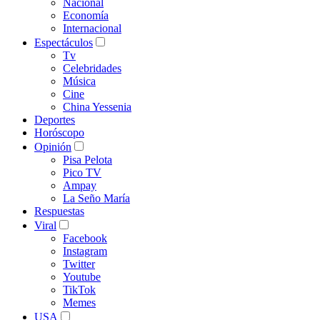
Nacional
Economía
Internacional
Espectáculos
Tv
Celebridades
Música
Cine
China Yessenia
Deportes
Horóscopo
Opinión
Pisa Pelota
Pico TV
Ampay
La Seño María
Respuestas
Viral
Facebook
Instagram
Twitter
Youtube
TikTok
Memes
USA