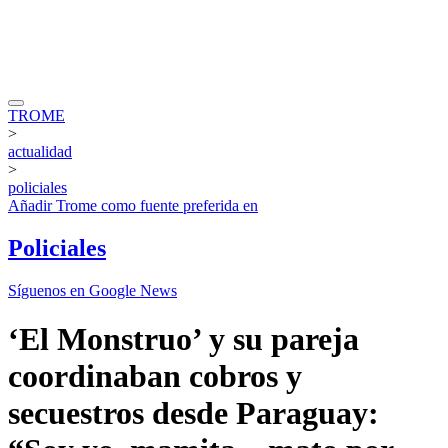
TROME
>
actualidad
>
policiales
Añadir
Trome
como fuente preferida en
Policiales
Síguenos en Google News
‘El Monstruo’ y su pareja
coordinaban cobros y
secuestros desde Paraguay: