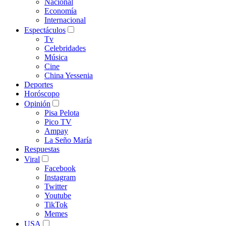
Nacional
Economía
Internacional
Espectáculos
Tv
Celebridades
Música
Cine
China Yessenia
Deportes
Horóscopo
Opinión
Pisa Pelota
Pico TV
Ampay
La Seño María
Respuestas
Viral
Facebook
Instagram
Twitter
Youtube
TikTok
Memes
USA