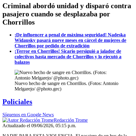
Criminal abordó unidad y disparó contra
pasajero cuando se desplazaba por
Chorrillos
¡De influencer a penal de máxima seguridad! Nadeska
Widausky pasará nueve meses en cárcel de mujeres de
Chorrillos por pedido de extradición
¡Terror en Chorrillos! Sicario persiguió a jalador de
colectivos hasta mercado de Chorrillos y lo ejecutó a
balazos
Nuevo hecho de sangre en Chorrillos. (Fotos: Antonio
Melgarejo/ @photo.gec)
Policiales
Síguenos en Google News
Redacción Trome
Actualizado el 09/06/2026, 05:15 p.m.
NADIE PARA ESTA VIOLENCIA. El pasajero de un bus de la