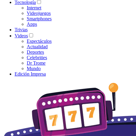
Tecnología
Internet
Videojuegos
Smartphones
Apps
Trivias
Videos
Espectáculos
Actualidad
Deportes
Celebrities
Dr Trome
Mundo
Edición Impresa