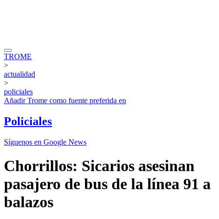
TROME
>
actualidad
>
policiales
Añadir
Trome
como fuente preferida en
Policiales
Síguenos en Google News
Chorrillos: Sicarios asesinan
pasajero de bus de la línea 91 a
balazos