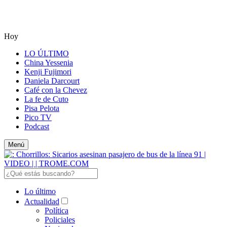
Hoy
LO ÚLTIMO
China Yessenia
Kenji Fujimori
Daniela Darcourt
Café con la Chevez
La fe de Cuto
Pisa Pelota
Pico TV
Podcast
Menú
Lo último
Actualidad
Política
Policiales