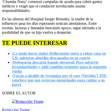
‘Chamita Nany’ comenzó campañas de ayuda para cubrir gastos
médicos y exigir que el conductor involucrado asuma
responsabilidades.
En las afueras del Hospital Sergio Bernales, la madre de la
influencer pasa los días esperando noticias alentadoras. Entre
recetas, facturas y llamadas buscando apoyo, sigue aferrada a la
posibilidad de que su hija vuelva a despertar.
TE PUEDE INTERESAR
¡Le pudo hacer daño! Delincuente entra a robar casa en
SJL mientras abuelita descansaba en su cuarto
¡Defensoría descarta fraude electoral! Pero advierte
irregularidades y pide cambios urgentes para la segunda
vuelta
¡Vacan a alcalde de Arequipa por el caso ‘Flechita’! JNE
concluye que usó recursos municipales para cuidar a su
perro
SOBRE EL AUTOR
Redacción Trome