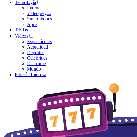
Tecnología
Internet
Videojuegos
Smartphones
Apps
Trivias
Videos
Espectáculos
Actualidad
Deportes
Celebrities
Dr Trome
Mundo
Edición Impresa