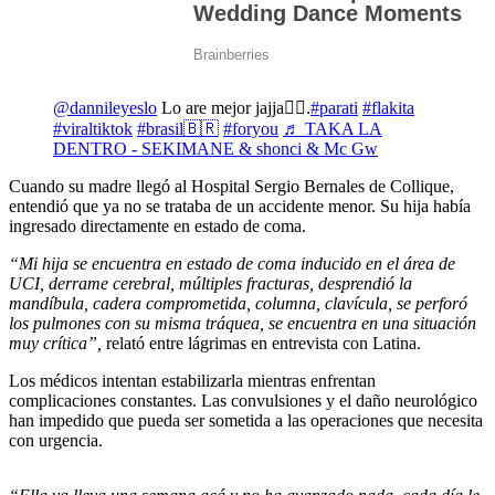
@dannileyeslo
Lo are mejor jajja👍🏻.
#parati
#flakita
#viraltiktok
#brasil🇧🇷
#foryou
♬ TAKA LA
DENTRO - SEKIMANE & shonci & Mc Gw
Cuando su madre llegó al Hospital Sergio Bernales de Collique,
entendió que ya no se trataba de un accidente menor. Su hija había
ingresado directamente en estado de coma.
“Mi hija se encuentra en estado de coma inducido en el área de
UCI, derrame cerebral, múltiples fracturas, desprendió la
mandíbula, cadera comprometida, columna, clavícula, se perforó
los pulmones con su misma tráquea, se encuentra en una situación
muy crítica”,
relató entre lágrimas en entrevista con Latina.
Los médicos intentan estabilizarla mientras enfrentan
complicaciones constantes. Las convulsiones y el daño neurológico
han impedido que pueda ser sometida a las operaciones que necesita
con urgencia.