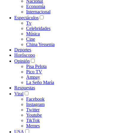
Nacional
Economía
Internacional
Espectáculos
Tv
Celebridades
Música
Cine
China Yessenia
Deportes
Horóscopo
Opinión
Pisa Pelota
Pico TV
Ampay
La Seño María
Respuestas
Viral
Facebook
Instagram
Twitter
Youtube
TikTok
Memes
USA