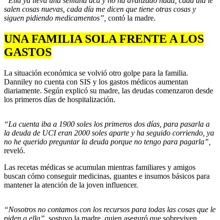
“Ella ya lleva una semana acá y no ha avanzado nada, cada día le
salen cosas nuevas, cada día me dicen que tiene otras cosas y
siguen pidiendo medicamentos”,
contó la madre.
UNA FAMILIA SOLA FRENTE A LOS
GASTOS
La situación económica se volvió otro golpe para la familia.
Danniley no cuenta con SIS y los gastos médicos aumentan
diariamente. Según explicó su madre, las deudas comenzaron desde
los primeros días de hospitalización.
“La cuenta iba a 1900 soles los primeros dos días, para pasarla a
la deuda de UCI eran 2000 soles aparte y ha seguido corriendo, ya
no he querido preguntar la deuda porque no tengo para pagarla”,
reveló.
Las recetas médicas se acumulan mientras familiares y amigos
buscan cómo conseguir medicinas, guantes e insumos básicos para
mantener la atención de la joven influencer.
“Nosotros no contamos con los recursos para todas las cosas que le
piden a ella”,
sostuvo la madre, quien aseguró que sobreviven