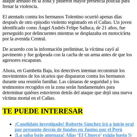
ataque armado en la zona y pidieron mayor presencia policial para
frenar la violencia.
El atentado contra los hermanos Tolentino ocurrió apenas días
después de otro episodio violento registrado en el Callao. Un joven
identificado como Ángel Andrés Felipe Salluca, de 21 años, fue
perseguido por delincuentes mientras se desplazaba en motocicleta
por la avenida Central.
De acuerdo con la información preliminar, la víctima cayó al
pavimento y fue golpeada con la cacha de un arma antes de que los
agresores escaparan.
Ahora, en Gambetta Baja, los detectives intentan reconstruir los
movimientos de los sicarios que dispararon contra los hermanos
durante una reunión familiar. Las cámaras de seguridad y los
testimonios recogidos en la zona serán fundamentales para
determinar quiénes estuvieron detrás del ataque que dejó una nueva
víctima mortal en el Callao.
TE PUEDE INTERESAR
¡Candidato investigado! Roberto Sánchez irá a juicio oral
por presunto desvío de fondos en Juntos por el Perú
¡La salsa bajo amenaza! Alias ‘El Chueco’ exigía hasta S/