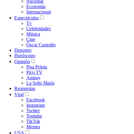
Nacional
Economía
Internacional
Espectáculos
Tv
Celebridades
Música
Cine
Óscar Custodio
Deportes
Horóscopo
Opinión
Pisa Pelota
Pico TV
Ampay
La Seño María
Respuestas
Viral
Facebook
Instagram
Twitter
Youtube
TikTok
Memes
USA