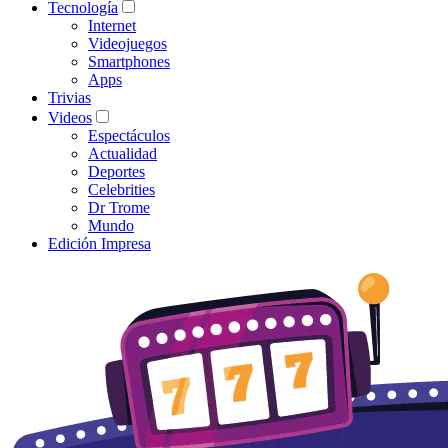
Tecnología
Internet
Videojuegos
Smartphones
Apps
Trivias
Videos
Espectáculos
Actualidad
Deportes
Celebrities
Dr Trome
Mundo
Edición Impresa