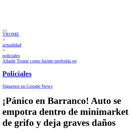
TROME
>
actualidad
>
policiales
Añadir
Trome
como fuente preferida en
Policiales
Síguenos en Google News
¡Pánico en Barranco! Auto se
empotra dentro de minimarket
de grifo y deja graves daños