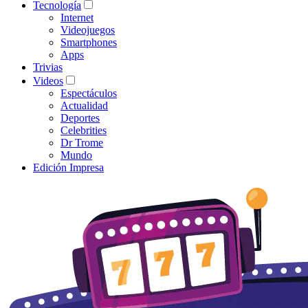
Tecnología
Internet
Videojuegos
Smartphones
Apps
Trivias
Videos
Espectáculos
Actualidad
Deportes
Celebrities
Dr Trome
Mundo
Edición Impresa