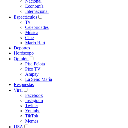
Nacional
Economía
Internacional
Espectáculos
Tv
Celebridades
Música
Cine
Mario Hart
Deportes
Horóscopo
Opinión
Pisa Pelota
Pico TV
Ampay
La Seño María
Respuestas
Viral
Facebook
Instagram
Twitter
Youtube
TikTok
Memes
USA