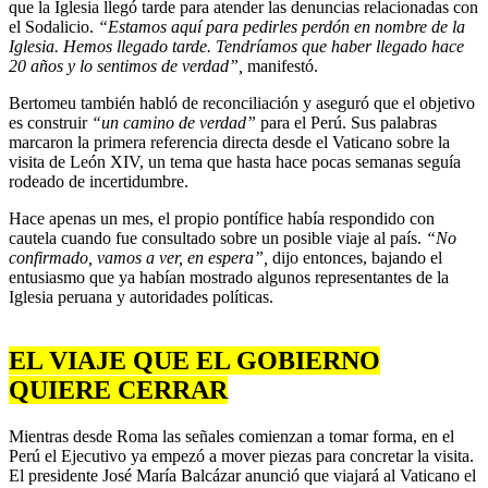
que la Iglesia llegó tarde para atender las denuncias relacionadas con
el Sodalicio.
“Estamos aquí para pedirles perdón en nombre de la
Iglesia. Hemos llegado tarde. Tendríamos que haber llegado hace
20 años y lo sentimos de verdad”,
manifestó.
Bertomeu también habló de reconciliación y aseguró que el objetivo
es construir
“un camino de verdad”
para el Perú. Sus palabras
marcaron la primera referencia directa desde el Vaticano sobre la
visita de León XIV, un tema que hasta hace pocas semanas seguía
rodeado de incertidumbre.
Hace apenas un mes, el propio pontífice había respondido con
cautela cuando fue consultado sobre un posible viaje al país.
“No
confirmado, vamos a ver, en espera”,
dijo entonces, bajando el
entusiasmo que ya habían mostrado algunos representantes de la
Iglesia peruana y autoridades políticas.
EL VIAJE QUE EL GOBIERNO
QUIERE CERRAR
Mientras desde Roma las señales comienzan a tomar forma, en el
Perú el Ejecutivo ya empezó a mover piezas para concretar la visita.
El presidente José María Balcázar anunció que viajará al Vaticano el