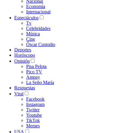
Nacional
Economía
Internacional
Espectáculos
Tv
Celebridades
Música
Cine
Óscar Custodio
Deportes
Horóscopo
Opinión
Pisa Pelota
Pico TV
Ampay
La Seño María
Respuestas
Viral
Facebook
Instagram
Twitter
Youtube
TikTok
Memes
USA