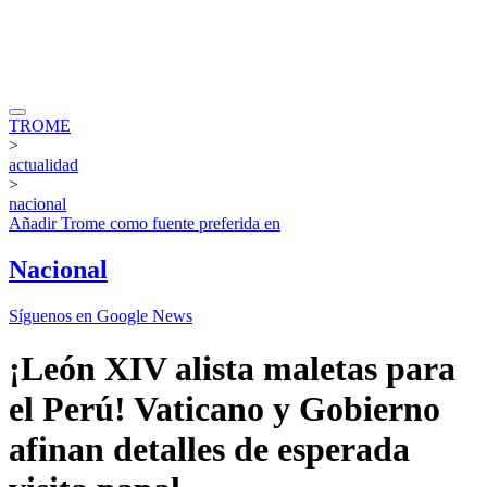
TROME
>
actualidad
>
nacional
Añadir
Trome
como fuente preferida en
Nacional
Síguenos en Google News
¡León XIV alista maletas para
el Perú! Vaticano y Gobierno
afinan detalles de esperada