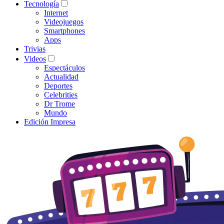
Tecnología
Internet
Videojuegos
Smartphones
Apps
Trivias
Videos
Espectáculos
Actualidad
Deportes
Celebrities
Dr Trome
Mundo
Edición Impresa