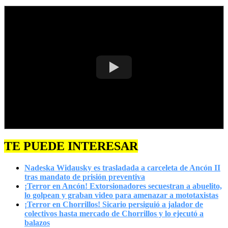
TE PUEDE INTERESAR
Nadeska Widausky es trasladada a carceleta de Ancón II
tras mandato de prisión preventiva
¡Terror en Ancón! Extorsionadores secuestran a abuelito,
lo golpean y graban video para amenazar a mototaxistas
¡Terror en Chorrillos! Sicario persiguió a jalador de
colectivos hasta mercado de Chorrillos y lo ejecutó a
balazos