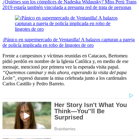
¿Quiénes son los cómplices de Nadeska Widausky? Miss Perú Trans
2019 estaría también vinculada a presunta red de trata de personas
¡Pánico en supermercado de Ventanilla! A balazos capturan a pareja
de policía implicada en robo de lingotes de oro
Frente a campesinos y víctimas reunidas en Catacaos, Bertomeu
pidió perdón en nombre de la Iglesia Católica y, en medio de ese
mensaje, mencionó por primera vez la esperada visita papal.
“Queremos caminar y más ahora, esperando la visita del papa
León”,
expresó durante la misa celebrada junto a los cardenales
Carlos Castillo y Pedro Barreto.