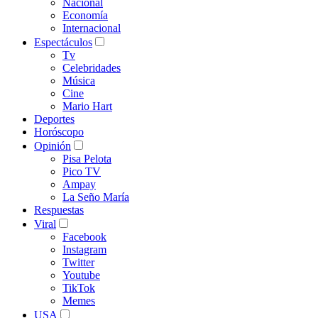
Nacional
Economía
Internacional
Espectáculos
Tv
Celebridades
Música
Cine
Mario Hart
Deportes
Horóscopo
Opinión
Pisa Pelota
Pico TV
Ampay
La Seño María
Respuestas
Viral
Facebook
Instagram
Twitter
Youtube
TikTok
Memes
USA