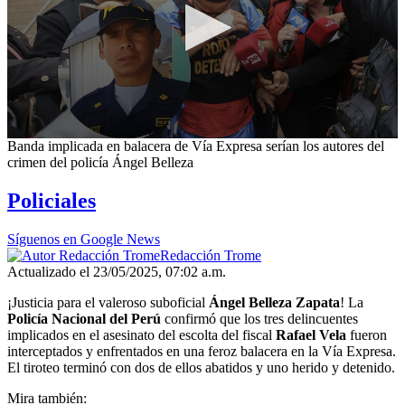
0
Banda implicada en balacera de Vía Expresa serían los autores del
seconds
crimen del policía Ángel Belleza
of
8
Policiales
minutes,
9
seconds
Síguenos en Google News
Redacción Trome
Actualizado el 23/05/2025, 07:02 a.m.
¡Justicia para el valeroso suboficial
Ángel Belleza Zapata
! La
Policía Nacional del Perú
confirmó que los tres delincuentes
implicados en el asesinato del escolta del fiscal
Rafael Vela
fueron
interceptados y enfrentados en una feroz balacera en la Vía Expresa.
El tiroteo terminó con dos de ellos abatidos y uno herido y detenido.
Mira también: