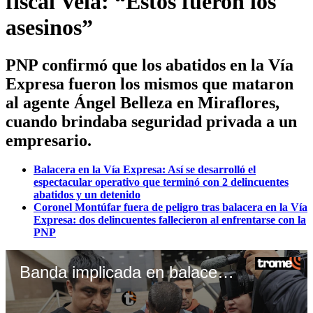
fiscal Vela: “Estos fueron los
asesinos”
PNP confirmó que los abatidos en la Vía
Expresa fueron los mismos que mataron
al agente Ángel Belleza en Miraflores,
cuando brindaba seguridad privada a un
empresario.
Balacera en la Vía Expresa: Así se desarrolló el
espectacular operativo que terminó con 2 delincuentes
abatidos y un detenido
Coronel Montúfar fuera de peligro tras balacera en la Vía
Expresa: dos delincuentes fallecieron al enfrentarse con la
PNP
Banda implicada en balacera de Vía Expresa serían los autores del crimen del policía Ángel Belleza