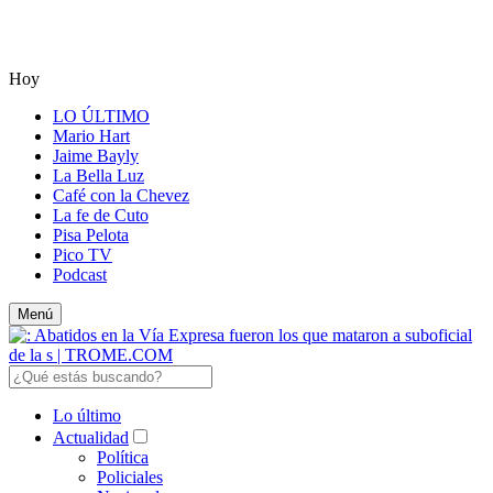
Hoy
LO ÚLTIMO
Mario Hart
Jaime Bayly
La Bella Luz
Café con la Chevez
La fe de Cuto
Pisa Pelota
Pico TV
Podcast
Menú
Lo último
Actualidad
Política
Policiales