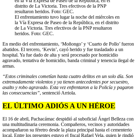
El enfrentamiento tuvo lugar la noche del miércoles en
la Vía Expresa de Paseo de la República, en el distrito
de La Victoria. Tres efectivos de la PNP resultaron
heridos. Foto: GEC.
En medio del enfrentamiento, ‘Moñongo’ y ‘Cuarto de Pollo’ fueron
abatidos. El tercero, ‘Kevin’, cayó herido y fue trasladado a un
hospital. Ya fue dado de alta y será procesado por homicidio
agravado, tentativa de homicidio, banda criminal y tenencia ilegal de
armas.
“Estos criminales cometían hasta cuatro delitos en un solo día. Son
extremadamente violentos y ya tienen antecedentes por secuestro,
asalto y robo agravado. Esta vez enfrentaron a la Policía y pagaron
las consecuencias”
, sentenció Arriola.
EL ÚLTIMO ADIÓS A UN HÉROE
El 16 de abril, Pachacámac despidió al suboficial Ángel Belleza con
una multitudinaria ceremonia. Compañeros, vecinos y autoridades
acompañaron su féretro desde la plaza principal hasta el cementerio
local. Entre los presentes estuvo el fiscal Rafael Vela, quien le rindió