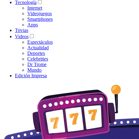
Tecnología
Internet
Videojuegos
Smartphones
Apps
Trivias
Videos
Espectáculos
Actualidad
Deportes
Celebrities
Dr Trome
Mundo
Edición Impresa