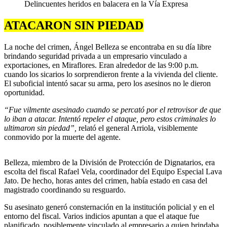
Delincuentes heridos en balacera en la Vía Expresa
ATACARON SIN PIEDAD
La noche del crimen, Ángel Belleza se encontraba en su día libre
brindando seguridad privada a un empresario vinculado a
exportaciones, en Miraflores. Eran alrededor de las 9:00 p.m.
cuando los sicarios lo sorprendieron frente a la vivienda del cliente.
El suboficial intentó sacar su arma, pero los asesinos no le dieron
oportunidad.
“Fue vilmente asesinado cuando se percató por el retrovisor de que
lo iban a atacar. Intentó repeler el ataque, pero estos criminales lo
ultimaron sin piedad”,
relató el general Arriola, visiblemente
conmovido por la muerte del agente.
Belleza, miembro de la División de Protección de Dignatarios, era
escolta del fiscal Rafael Vela, coordinador del Equipo Especial Lava
Jato. De hecho, horas antes del crimen, había estado en casa del
magistrado coordinando su resguardo.
Su asesinato generó consternación en la institución policial y en el
entorno del fiscal. Varios indicios apuntan a que el ataque fue
planificado, posiblemente vinculado al empresario a quien brindaba