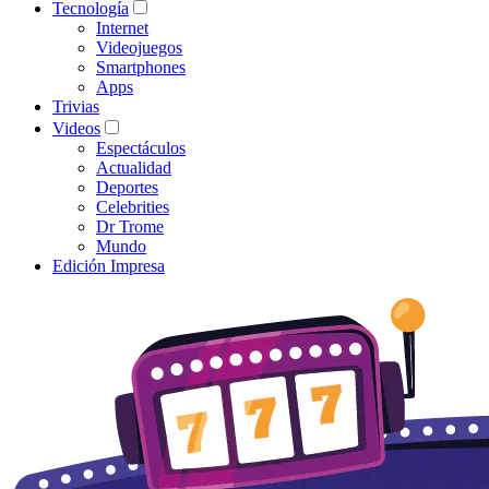
Tecnología
Internet
Videojuegos
Smartphones
Apps
Trivias
Videos
Espectáculos
Actualidad
Deportes
Celebrities
Dr Trome
Mundo
Edición Impresa