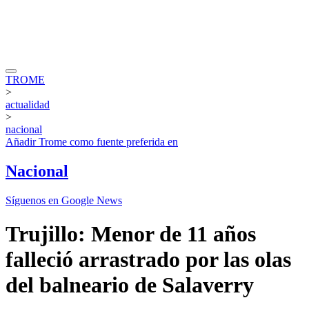
TROME
>
actualidad
>
nacional
Añadir
Trome
como fuente preferida en
Nacional
Síguenos en Google News
Trujillo: Menor de 11 años
falleció arrastrado por las olas
del balneario de Salaverry