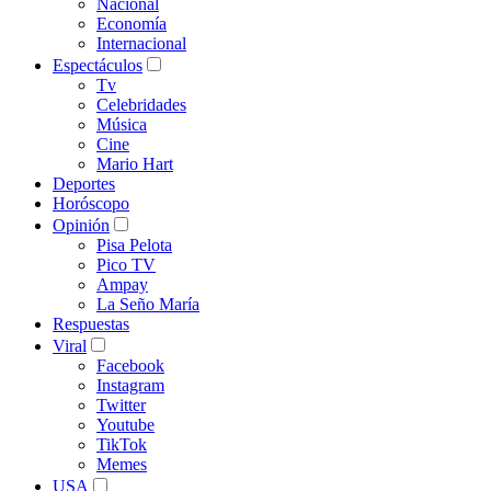
Nacional
Economía
Internacional
Espectáculos
Tv
Celebridades
Música
Cine
Mario Hart
Deportes
Horóscopo
Opinión
Pisa Pelota
Pico TV
Ampay
La Seño María
Respuestas
Viral
Facebook
Instagram
Twitter
Youtube
TikTok
Memes
USA