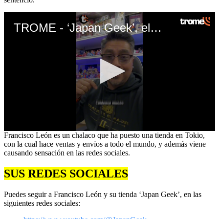
TROME - ‘Japan Geek’, el peruano que conquistó Japón con su negocio de compras y envíos: Su impresionante colección
0
Francisco León es un chalaco que ha puesto una tienda en Tokio,
seconds
con la cual hace ventas y envíos a todo el mundo, y además viene
of
causando sensación en las redes sociales.
12
seconds
SUS REDES SOCIALES
Puedes seguir a Francisco León y su tienda ‘Japan Geek’, en las
siguientes redes sociales: