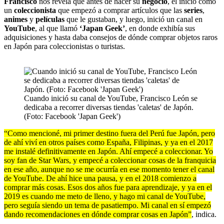
Francisco
nos revela que antes de hacer su
negocio
, él inició como
un
coleccionista
que empezó a comprar artículos que las
series
,
animes
y
películas
que le gustaban, y luego, inició un canal en
YouTube
, al que llamó
‘Japan Geek’
, en donde exhibía sus
adquisiciones y hasta daba consejos de dónde comprar objetos raros
en Japón para coleccionistas o turistas.
Cuando inició su canal de YouTube, Francisco León se
dedicaba a recorrer diversas tiendas 'caletas' de Japón.
(Foto: Facebook 'Japan Geek')
“Como mencioné, mi primer destino fuera del Perú fue Japón, pero
de ahí viví en otros países como España, Filipinas, y ya en el 2017
me instalé definitivamente en Japón. Ahí empecé a coleccionar. Yo
soy fan de Star Wars, y empecé a coleccionar cosas de la franquicia
en ese año, aunque no se me ocurría en ese momento tener el canal
de YouTube. De ahí hice una pausa, y en el 2018 comienzo a
comprar más cosas. Esos dos años fue para aprendizaje, y ya en el
2019 es cuando me meto de lleno, y hago mi canal de YouTube,
pero seguía siendo un tema de pasatiempo. Mi canal en sí empezó
dando recomendaciones en dónde comprar cosas en Japón”
, indica.