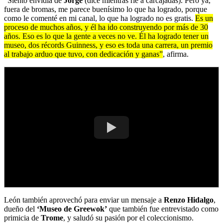
“Siento envidia de
Jorge
(dice mientras ríe a carcajadas). Pero ya,
fuera de bromas, me parece buenísimo lo que ha logrado, porque
como le comenté en mi canal, lo que ha logrado no es gratis.
Es un
proceso de muchos años, y él ha ido construyendo por más de 30
años. Eso es lo que la gente a veces no ve. Él ha logrado tener un
museo, dos récords Guinness, y eso es toda una carrera, un premio
al trabajo arduo que tuvo, con dedicación y ganas”
, afirma.
León también aprovechó para enviar un mensaje a
Renzo Hidalgo
,
dueño del
‘Museo de Greewok’
que también fue entrevistado como
primicia de
Trome
, y saludó su pasión por el coleccionismo.