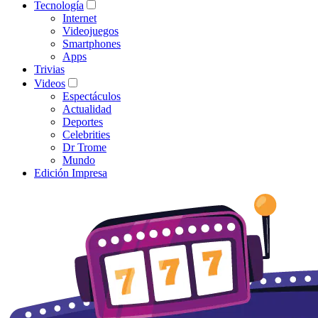
Tecnología
Internet
Videojuegos
Smartphones
Apps
Trivias
Videos
Espectáculos
Actualidad
Deportes
Celebrities
Dr Trome
Mundo
Edición Impresa