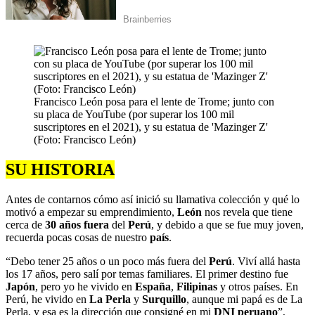
Francisco León posa para el lente de Trome; junto con
su placa de YouTube (por superar los 100 mil
suscriptores en el 2021), y su estatua de 'Mazinger Z'
(Foto: Francisco León)
SU HISTORIA
Antes de contarnos cómo así inició su llamativa colección y qué lo
motivó a empezar su emprendimiento,
León
nos revela que tiene
cerca de
30 años
fuera
del
Perú
, y debido a que se fue muy joven,
recuerda pocas cosas de nuestro
país
.
“Debo tener 25 años o un poco más fuera del
Perú
. Viví allá hasta
los 17 años, pero salí por temas familiares. El primer destino fue
Japón
, pero yo he vivido en
España
,
Filipinas
y otros países. En
Perú, he vivido en
La Perla
y
Surquillo
, aunque mi papá es de La
Perla, y esa es la dirección que consigné en mi
DNI peruano
”,