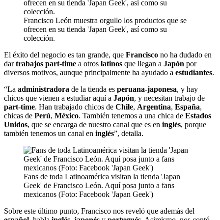
Francisco León muestra orgullo los productos que se
ofrecen en su tienda 'Japan Geek', así como su
colección.
El éxito del negocio es tan grande, que
Francisco
no ha dudado en
dar
trabajos part-time
a otros
latinos
que llegan a
Japón
por
diversos motivos, aunque principalmente ha ayudado a
estudiantes
.
“La
administradora
de la tienda es
peruana-japonesa
, y hay
chicos que vienen a estudiar aquí a
Japón
, y necesitan trabajo de
part-time
. Han trabajado chicos de
Chile
,
Argentina
,
España
,
chicas de
Perú
,
México
. También tenemos a una chica de
Estados
Unidos
, que se encarga de nuestro canal que es en
inglés
, porque
también tenemos un canal en
inglés
”, detalla.
Fans de toda Latinoamérica visitan la tienda 'Japan
Geek' de Francisco León. Aquí posa junto a fans
mexicanos (Foto: Facebook 'Japan Geek')
Sobre este último punto, Francisco nos reveló que además del
español
, habla
inglés
,
japonés
y
portugués
. Asimismo, nos contó