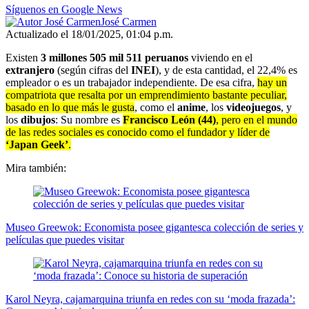
Síguenos en Google News
José Carmen
Actualizado el 18/01/2025, 01:04 p.m.
Existen
3 millones 505 mil 511 peruanos
viviendo en el
extranjero
(según cifras del
INEI
), y de esta cantidad, el 22,4% es
empleador o es un trabajador independiente. De esa cifra,
hay un
compatriota que resalta por un emprendimiento bastante peculiar,
basado en lo que más le gusta
, como el
anime
, los
videojuegos
, y
los
dibujos
: Su nombre es
Francisco León (44)
, pero en el mundo
de las redes sociales es conocido como el fundador y líder de
‘Japan Geek’
.
Mira también:
Museo Greewok: Economista posee gigantesca colección de series y
películas que puedes visitar
Karol Neyra, cajamarquina triunfa en redes con su ‘moda frazada’: