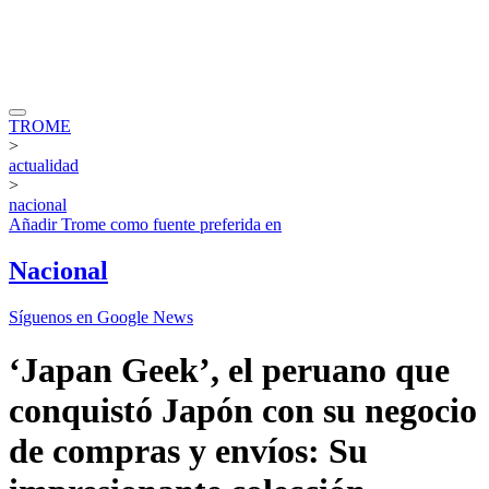
TROME
>
actualidad
>
nacional
Añadir
Trome
como fuente preferida en
Nacional
Síguenos en Google News
‘Japan Geek’, el peruano que
conquistó Japón con su negocio
de compras y envíos: Su