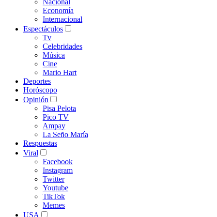
Nacional
Economía
Internacional
Espectáculos
Tv
Celebridades
Música
Cine
Mario Hart
Deportes
Horóscopo
Opinión
Pisa Pelota
Pico TV
Ampay
La Seño María
Respuestas
Viral
Facebook
Instagram
Twitter
Youtube
TikTok
Memes
USA