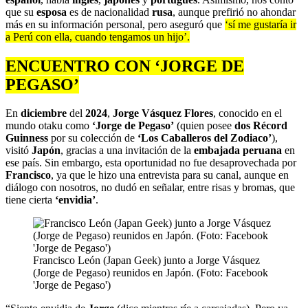
que su
esposa
es de nacionalidad
rusa
, aunque prefirió no ahondar
más en su información personal, pero aseguró que
‘sí me gustaría ir
a Perú con ella, cuando tengamos un hijo’.
ENCUENTRO CON ‘JORGE DE
PEGASO’
En
diciembre
del
2024
,
Jorge Vásquez Flores
, conocido en el
mundo otaku como
‘Jorge de Pegaso’
(quien posee
dos Récord
Guinness
por su colección de
‘Los Caballeros del Zodiaco’
),
visitó
Japón
, gracias a una invitación de la
embajada peruana
en
ese país. Sin embargo, esta oportunidad no fue desaprovechada por
Francisco
, ya que le hizo una entrevista para su canal, aunque en
diálogo con nosotros, no dudó en señalar, entre risas y bromas, que
tiene cierta
‘envidia’
.
Francisco León (Japan Geek) junto a Jorge Vásquez
(Jorge de Pegaso) reunidos en Japón. (Foto: Facebook
'Jorge de Pegaso')