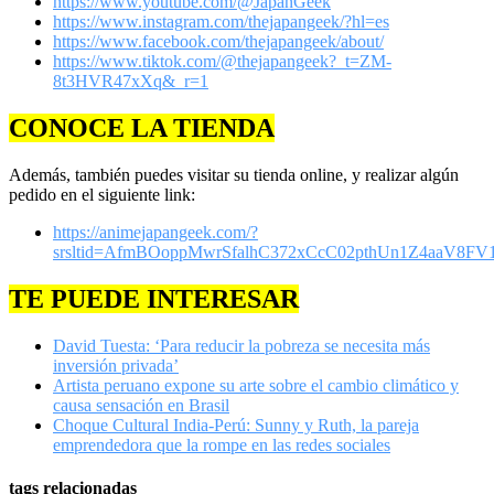
https://www.youtube.com/@JapanGeek
https://www.instagram.com/thejapangeek/?hl=es
https://www.facebook.com/thejapangeek/about/
https://www.tiktok.com/@thejapangeek?_t=ZM-
8t3HVR47xXq&_r=1
CONOCE LA TIENDA
Además, también puedes visitar su tienda online, y realizar algún
pedido en el siguiente link:
https://animejapangeek.com/?
srsltid=AfmBOoppMwrSfalhC372xCcC02pthUn1Z4aaV8FV1
TE PUEDE INTERESAR
David Tuesta: ‘Para reducir la pobreza se necesita más
inversión privada’
Artista peruano expone su arte sobre el cambio climático y
causa sensación en Brasil
Choque Cultural India-Perú: Sunny y Ruth, la pareja
emprendedora que la rompe en las redes sociales
tags relacionadas