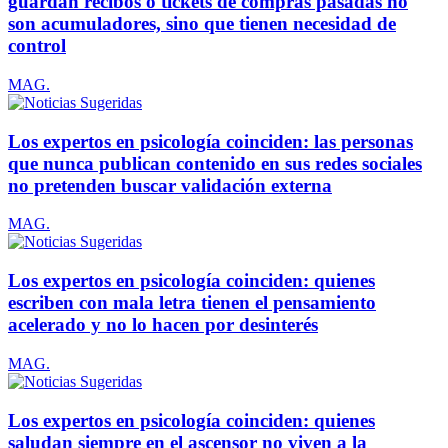
guardan recibos o tickets de compras pasadas no
son acumuladores, sino que tienen necesidad de
control
MAG.
Los expertos en psicología coinciden: las personas
que nunca publican contenido en sus redes sociales
no pretenden buscar validación externa
MAG.
Los expertos en psicología coinciden: quienes
escriben con mala letra tienen el pensamiento
acelerado y no lo hacen por desinterés
MAG.
Los expertos en psicología coinciden: quienes
saludan siempre en el ascensor no viven a la