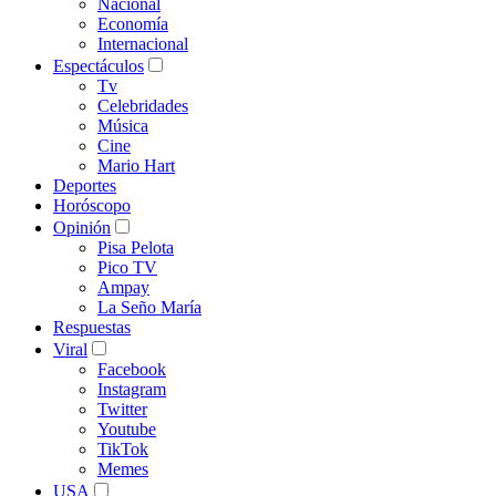
Nacional
Economía
Internacional
Espectáculos
Tv
Celebridades
Música
Cine
Mario Hart
Deportes
Horóscopo
Opinión
Pisa Pelota
Pico TV
Ampay
La Seño María
Respuestas
Viral
Facebook
Instagram
Twitter
Youtube
TikTok
Memes
USA