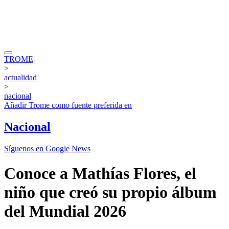
TROME
>
actualidad
>
nacional
Añadir
Trome
como fuente preferida en
Nacional
Síguenos en Google News
Conoce a Mathías Flores, el
niño que creó su propio álbum
del Mundial 2026