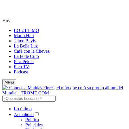
Hoy
LO ÚLTIMO
Mario Hart
Jaime Bayly
La Bella Luz
Café con la Chevez
La fe de Cuto
Pisa Pelota
Pico TV
Podcast
Menú
Lo último
Actualidad
Política
Policiales