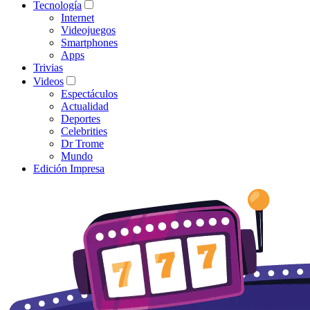
Tecnología
Internet
Videojuegos
Smartphones
Apps
Trivias
Videos
Espectáculos
Actualidad
Deportes
Celebrities
Dr Trome
Mundo
Edición Impresa