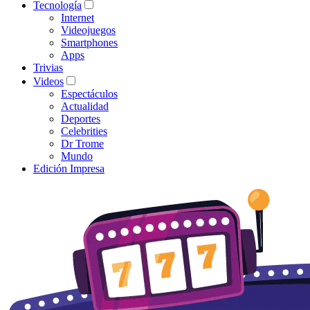
Tecnología
Internet
Videojuegos
Smartphones
Apps
Trivias
Videos
Espectáculos
Actualidad
Deportes
Celebrities
Dr Trome
Mundo
Edición Impresa