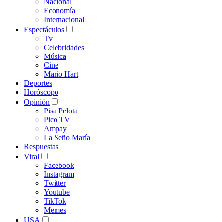
Nacional
Economía
Internacional
Espectáculos
Tv
Celebridades
Música
Cine
Mario Hart
Deportes
Horóscopo
Opinión
Pisa Pelota
Pico TV
Ampay
La Seño María
Respuestas
Viral
Facebook
Instagram
Twitter
Youtube
TikTok
Memes
USA