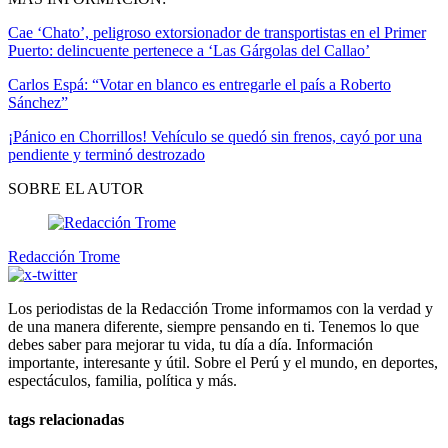
Cae ‘Chato’, peligroso extorsionador de transportistas en el Primer
Puerto: delincuente pertenece a ‘Las Gárgolas del Callao’
Carlos Espá: “Votar en blanco es entregarle el país a Roberto
Sánchez”
¡Pánico en Chorrillos! Vehículo se quedó sin frenos, cayó por una
pendiente y terminó destrozado
SOBRE EL AUTOR
Redacción Trome
Los periodistas de la Redacción Trome informamos con la verdad y
de una manera diferente, siempre pensando en ti. Tenemos lo que
debes saber para mejorar tu vida, tu día a día. Información
importante, interesante y útil. Sobre el Perú y el mundo, en deportes,
espectáculos, familia, política y más.
tags relacionadas