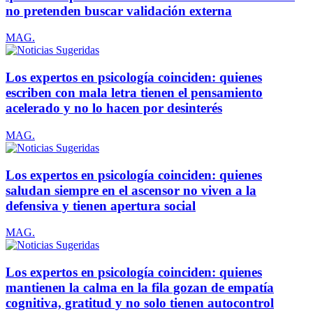
no pretenden buscar validación externa
MAG.
Los expertos en psicología coinciden: quienes
escriben con mala letra tienen el pensamiento
acelerado y no lo hacen por desinterés
MAG.
Los expertos en psicología coinciden: quienes
saludan siempre en el ascensor no viven a la
defensiva y tienen apertura social
MAG.
Los expertos en psicología coinciden: quienes
mantienen la calma en la fila gozan de empatía
cognitiva, gratitud y no solo tienen autocontrol