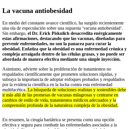
La vacuna antiobesidad
En medio del constante avance científico, ha surgido recientemente
una ola de especulación sobre una supuesta ‘vacuna antiobesidad’.
Sin embargo,
el Dr. Erick Piskulich desacredita enérgicamente
estas afirmaciones, destacando que las vacunas, diseñadas para
prevenir enfermedades, no son la panacea para curar la
obesidad. Enfatiza que la obesidad es una enfermedad crónica y
compleja arraigada dentro de las células grasas, y no puede ser
abordada de manera efectiva mediante una simple inyección.
Asimismo, advierte sobre la proliferación de tratamientos no
respaldados científicamente que prometen soluciones rápidas, y
subraya la importancia de adoptar enfoques probados y respaldados
por la evidencia científica en la lucha contra esta enfermedad
multifacética.
La búsqueda de soluciones realistas y sostenibles debe
ir más allá de las promesas de vacunas milagrosas y centrarse en
cambios de estilo de vida, tratamientos médicos adecuados y la
comprensión profunda de la naturaleza compleja de la obesidad.
En resumen, la cirugía bariátrica se presenta como una opción
efectiva y segura para combatir las enfermedades asociadas a la