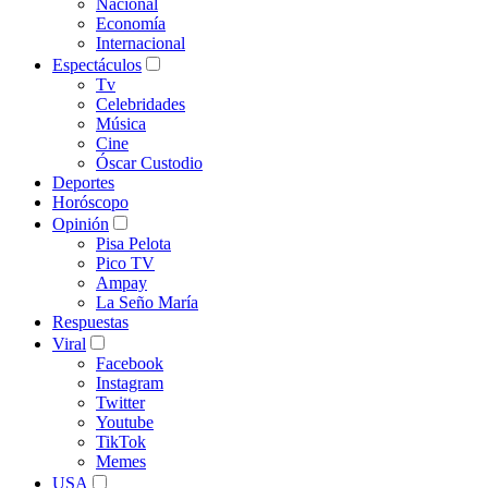
Nacional
Economía
Internacional
Espectáculos
Tv
Celebridades
Música
Cine
Óscar Custodio
Deportes
Horóscopo
Opinión
Pisa Pelota
Pico TV
Ampay
La Seño María
Respuestas
Viral
Facebook
Instagram
Twitter
Youtube
TikTok
Memes
USA