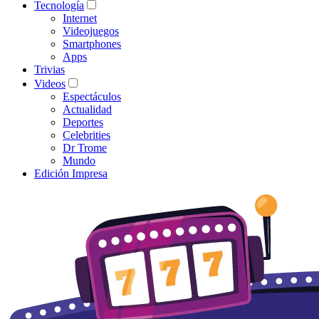
Tecnología
Internet
Videojuegos
Smartphones
Apps
Trivias
Videos
Espectáculos
Actualidad
Deportes
Celebrities
Dr Trome
Mundo
Edición Impresa