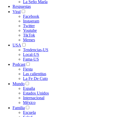
La Seño María
Respuestas
Viral
Facebook
Instagram
Twitter
Youtube
TikTok
Memes
USA
Tendencias-US
Local-US
Fama-US
Podcast
Fiesta
Las calientitas
La Fe De Cuto
Mundo
España
Estados Unidos
Internacional
México
Familia
Escuela