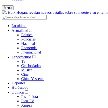
Menú
Lo último
Actualidad
Política
Policiales
Nacional
Economía
Internacional
Espectáculos
Tv
Celebridades
Música
Cine
China Yessenia
Deportes
Horóscopo
Opinión
Pisa Pelota
Pico TV
Ampay