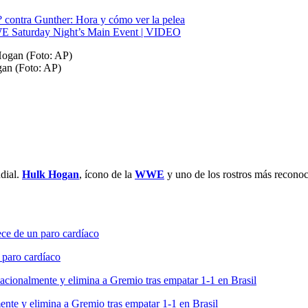
 contra Gunther: Hora y cómo ver la pelea
WE Saturday Night’s Main Event | VIDEO
gan (Foto: AP)
ndial.
Hulk Hogan
, ícono de la
WWE
y uno de los rostros más reconocib
 paro cardíaco
mente y elimina a Gremio tras empatar 1-1 en Brasil