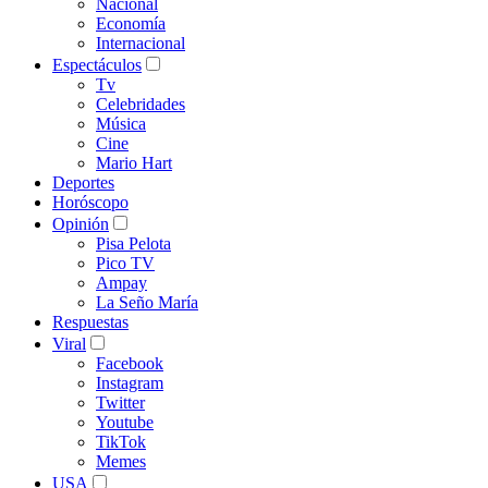
Nacional
Economía
Internacional
Espectáculos
Tv
Celebridades
Música
Cine
Mario Hart
Deportes
Horóscopo
Opinión
Pisa Pelota
Pico TV
Ampay
La Seño María
Respuestas
Viral
Facebook
Instagram
Twitter
Youtube
TikTok
Memes
USA