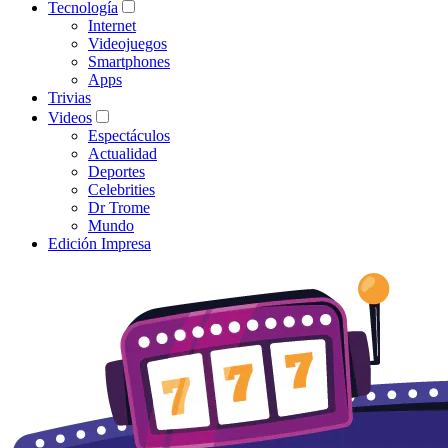
Tecnología
Internet
Videojuegos
Smartphones
Apps
Trivias
Videos
Espectáculos
Actualidad
Deportes
Celebrities
Dr Trome
Mundo
Edición Impresa