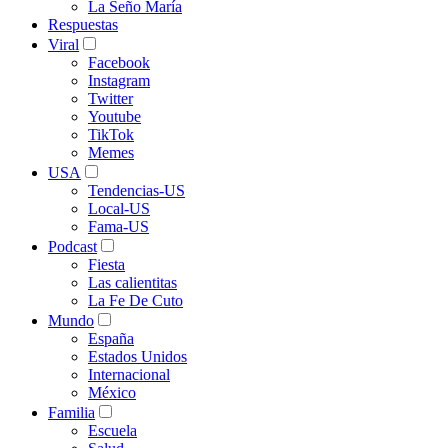
La Seño María
Respuestas
Viral
Facebook
Instagram
Twitter
Youtube
TikTok
Memes
USA
Tendencias-US
Local-US
Fama-US
Podcast
Fiesta
Las calientitas
La Fe De Cuto
Mundo
España
Estados Unidos
Internacional
México
Familia
Escuela