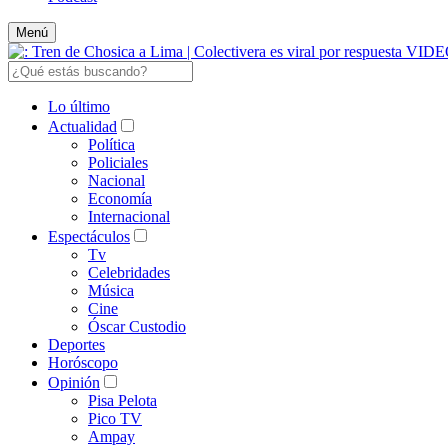
Menú
Lo último
Actualidad
Política
Policiales
Nacional
Economía
Internacional
Espectáculos
Tv
Celebridades
Música
Cine
Óscar Custodio
Deportes
Horóscopo
Opinión
Pisa Pelota
Pico TV
Ampay