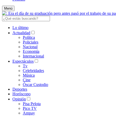
Menú
Lo último
Actualidad
Política
Policiales
Nacional
Economía
Internacional
Espectáculos
Tv
Celebridades
Música
Cine
Óscar Custodio
Deportes
Horóscopo
Opinión
Pisa Pelota
Pico TV
Ampay