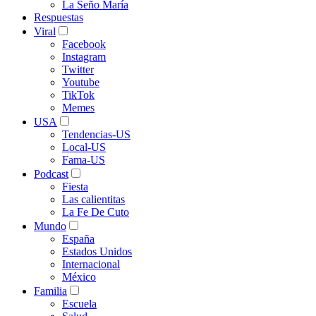
La Seño María
Respuestas
Viral
Facebook
Instagram
Twitter
Youtube
TikTok
Memes
USA
Tendencias-US
Local-US
Fama-US
Podcast
Fiesta
Las calientitas
La Fe De Cuto
Mundo
España
Estados Unidos
Internacional
México
Familia
Escuela