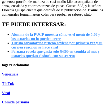
generosa porción de merluza de casi medio kilo, acompañada de
arroz, ensalada y enormes trozos de yucas. Cuesta S/ 8, y la señora
Florecía Quispe cuenta que después de la publicación de
Trome
los
comensales forman largas colas para probar su sabroso plato.
TE PUEDE INTERESAR:
Alumna de la PUCP muestra cómo es el menú de 5.50 y
los usuarios no lo pueden creer
Turista salvadoreña prueba ceviche por primera vez y su
curiosa reacción se hace viral
Peruana revela que gasta solo S/300 en comida al mes y
usuarios quedan el shock con su secreto
tags relacionadas
Venezuela
TikTok
Viral
Comida peruana