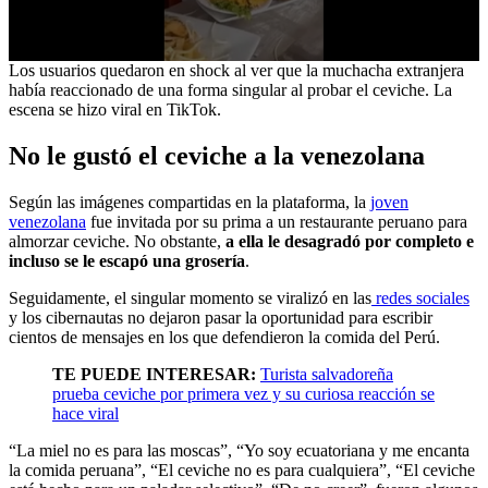
0
Los usuarios quedaron en shock al ver que la muchacha extranjera
seconds
había reaccionado de una forma singular al probar el ceviche. La
of
escena se hizo viral en TikTok.
19
seconds
No le gustó el ceviche a la venezolana
Según las imágenes compartidas en la plataforma, la
joven
venezolana
fue invitada por su prima a un restaurante peruano para
almorzar ceviche. No obstante,
a ella le desagradó por completo e
incluso se le escapó una grosería
.
Seguidamente, el singular momento se viralizó en las
redes sociales
y los cibernautas no dejaron pasar la oportunidad para escribir
cientos de mensajes en los que defendieron la comida del Perú.
TE PUEDE INTERESAR:
Turista salvadoreña
prueba ceviche por primera vez y su curiosa reacción se
hace viral
“La miel no es para las moscas”, “Yo soy ecuatoriana y me encanta
la comida peruana”, “El ceviche no es para cualquiera”, “El ceviche