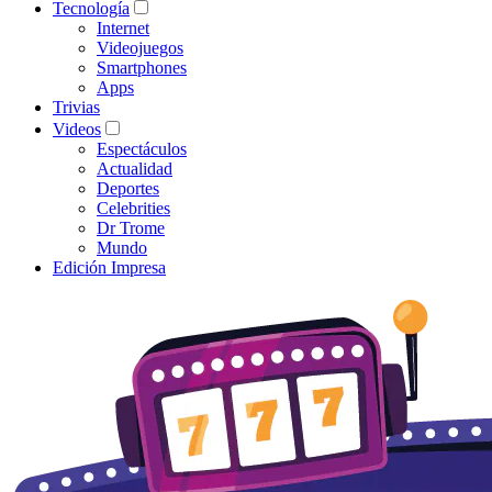
Tecnología
Internet
Videojuegos
Smartphones
Apps
Trivias
Videos
Espectáculos
Actualidad
Deportes
Celebrities
Dr Trome
Mundo
Edición Impresa