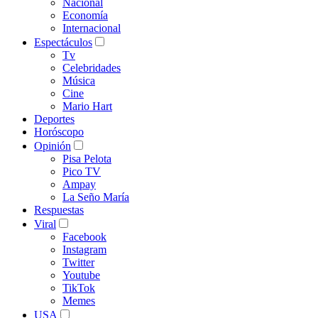
Nacional
Economía
Internacional
Espectáculos
Tv
Celebridades
Música
Cine
Mario Hart
Deportes
Horóscopo
Opinión
Pisa Pelota
Pico TV
Ampay
La Seño María
Respuestas
Viral
Facebook
Instagram
Twitter
Youtube
TikTok
Memes
USA