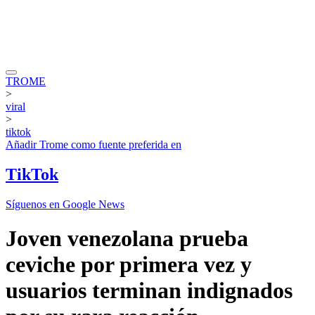
TROME
>
viral
>
tiktok
Añadir
Trome
como fuente preferida en
TikTok
Síguenos en Google News
Joven venezolana prueba
ceviche por primera vez y
usuarios terminan indignados