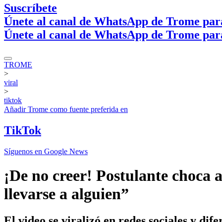
Suscríbete
Únete al canal de WhatsApp de Trome par
Únete al canal de WhatsApp de Trome par
TROME
>
viral
>
tiktok
Añadir
Trome
como fuente preferida en
TikTok
Síguenos en Google News
¡De no creer! Postulante choca
llevarse a alguien”
El video se viralizó en redes sociales y di