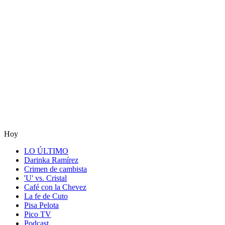
Hoy
LO ÚLTIMO
Darinka Ramírez
Crimen de cambista
'U' vs. Cristal
Café con la Chevez
La fe de Cuto
Pisa Pelota
Pico TV
Podcast