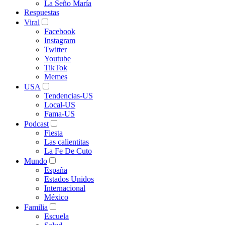
La Seño María
Respuestas
Viral
Facebook
Instagram
Twitter
Youtube
TikTok
Memes
USA
Tendencias-US
Local-US
Fama-US
Podcast
Fiesta
Las calientitas
La Fe De Cuto
Mundo
España
Estados Unidos
Internacional
México
Familia
Escuela