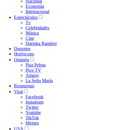
Nacional
Economía
Internacional
Espectáculos
Tv
Celebridades
Música
Cine
Darinka Ramírez
Deportes
Horóscopo
Opinión
Pisa Pelota
Pico TV
Ampay
La Seño María
Respuestas
Viral
Facebook
Instagram
Twitter
Youtube
TikTok
Memes
USA