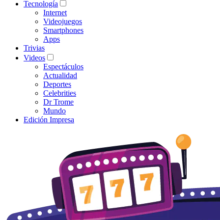
Tecnología
Internet
Videojuegos
Smartphones
Apps
Trivias
Videos
Espectáculos
Actualidad
Deportes
Celebrities
Dr Trome
Mundo
Edición Impresa