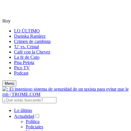
Hoy
LO ÚLTIMO
Darinka Ramírez
Crimen de cambista
'U' vs. Cristal
Café con la Chevez
La fe de Cuto
Pisa Pelota
Pico TV
Podcast
Menú
Lo último
Actualidad
Política
Policiales