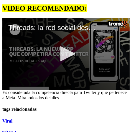
VIDEO RECOMENDADO:
Threads: la red social desarrollada por Meta que competirá con Twitter
0
Es considerada la competencia directa para Twitter y que pertenece
seconds
a Meta. Mira todos los detalles.
of
1
tags relacionadas
minute,
29
seconds
Viral