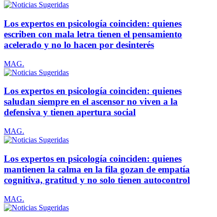
Los expertos en psicología coinciden: quienes
escriben con mala letra tienen el pensamiento
acelerado y no lo hacen por desinterés
MAG.
Los expertos en psicología coinciden: quienes
saludan siempre en el ascensor no viven a la
defensiva y tienen apertura social
MAG.
Los expertos en psicología coinciden: quienes
mantienen la calma en la fila gozan de empatía
cognitiva, gratitud y no solo tienen autocontrol
MAG.