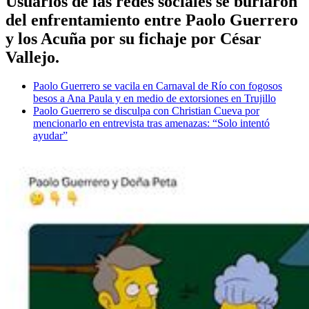
Usuarios de las redes sociales se burlaron
del enfrentamiento entre Paolo Guerrero
y los Acuña por su fichaje por César
Vallejo.
Paolo Guerrero se vacila en Carnaval de Río con fogosos
besos a Ana Paula y en medio de extorsiones en Trujillo
Paolo Guerrero se disculpa con Christian Cueva por
mencionarlo en entrevista tras amenazas: “Solo intentó
ayudar”