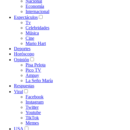
Nacional
Economía
Internacional
Espectáculos
Tv
Celebridades
Música
Cine
Mario Hart
Deportes
Horóscopo
Opinión
Pisa Pelota
Pico TV
Ampay
La Seño María
Respuestas
Viral
Facebook
Instagram
Twitter
Youtube
TikTok
Memes
USA