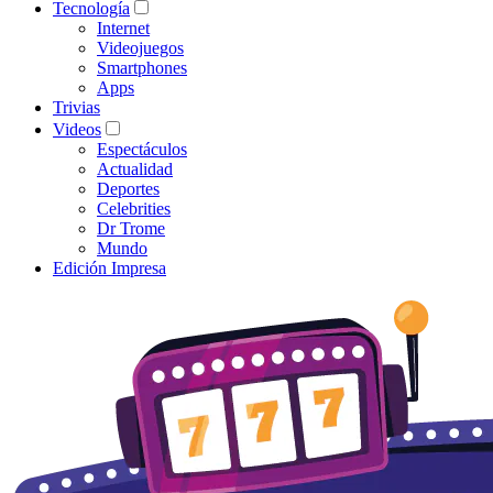
Tecnología
Internet
Videojuegos
Smartphones
Apps
Trivias
Videos
Espectáculos
Actualidad
Deportes
Celebrities
Dr Trome
Mundo
Edición Impresa