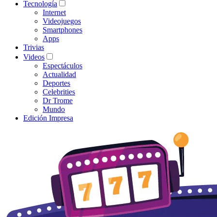
Tecnología
Internet
Videojuegos
Smartphones
Apps
Trivias
Videos
Espectáculos
Actualidad
Deportes
Celebrities
Dr Trome
Mundo
Edición Impresa