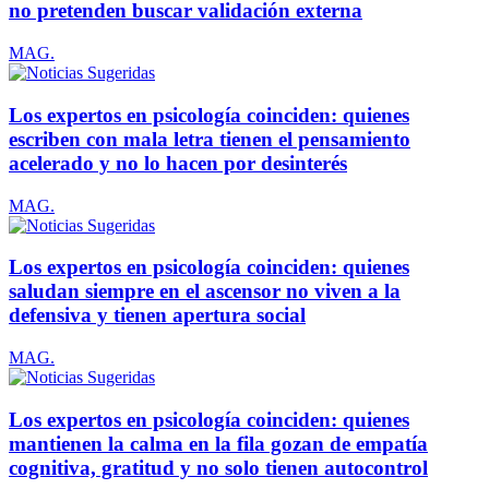
no pretenden buscar validación externa
MAG.
Los expertos en psicología coinciden: quienes
escriben con mala letra tienen el pensamiento
acelerado y no lo hacen por desinterés
MAG.
Los expertos en psicología coinciden: quienes
saludan siempre en el ascensor no viven a la
defensiva y tienen apertura social
MAG.
Los expertos en psicología coinciden: quienes
mantienen la calma en la fila gozan de empatía
cognitiva, gratitud y no solo tienen autocontrol