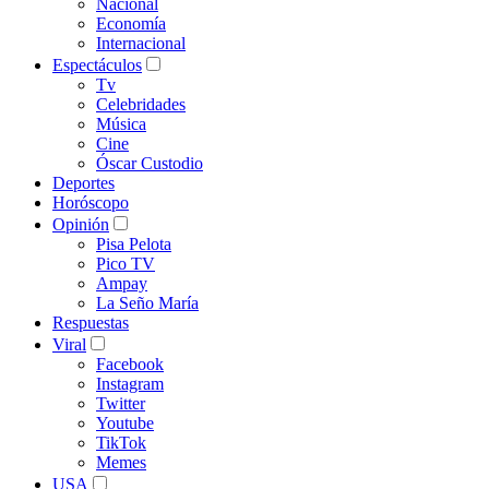
Nacional
Economía
Internacional
Espectáculos
Tv
Celebridades
Música
Cine
Óscar Custodio
Deportes
Horóscopo
Opinión
Pisa Pelota
Pico TV
Ampay
La Seño María
Respuestas
Viral
Facebook
Instagram
Twitter
Youtube
TikTok
Memes
USA