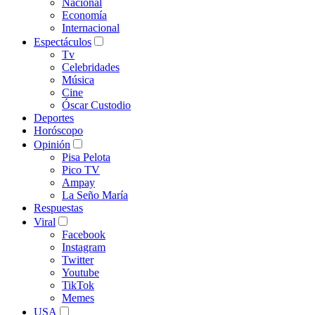
Nacional
Economía
Internacional
Espectáculos
Tv
Celebridades
Música
Cine
Óscar Custodio
Deportes
Horóscopo
Opinión
Pisa Pelota
Pico TV
Ampay
La Seño María
Respuestas
Viral
Facebook
Instagram
Twitter
Youtube
TikTok
Memes
USA