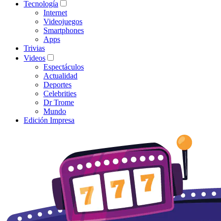
Tecnología
Internet
Videojuegos
Smartphones
Apps
Trivias
Videos
Espectáculos
Actualidad
Deportes
Celebrities
Dr Trome
Mundo
Edición Impresa