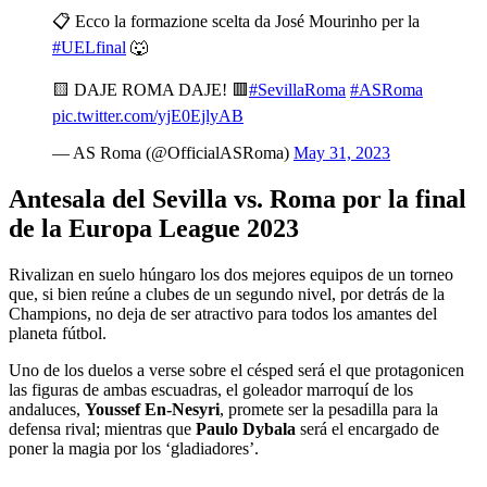
📋 Ecco la formazione scelta da José Mourinho per la
#UELfinal
🐺
🟨 DAJE ROMA DAJE! 🟥
#SevillaRoma
#ASRoma
pic.twitter.com/yjE0EjlyAB
— AS Roma (@OfficialASRoma)
May 31, 2023
Antesala del Sevilla vs. Roma por la final
de la Europa League 2023
Rivalizan en suelo húngaro los dos mejores equipos de un torneo
que, si bien reúne a clubes de un segundo nivel, por detrás de la
Champions, no deja de ser atractivo para todos los amantes del
planeta fútbol.
Uno de los duelos a verse sobre el césped será el que protagonicen
las figuras de ambas escuadras, el goleador marroquí de los
andaluces,
Youssef En-Nesyri
, promete ser la pesadilla para la
defensa rival; mientras que
Paulo Dybala
será el encargado de
poner la magia por los ‘gladiadores’.