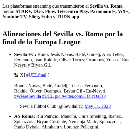
Las plataformas streaming que transmitieron el
Sevilla vs. Roma
fueron
STAR+, DGo, Flow, Telecentro Play, Paramount+, ViX+,
Youtube TV, Sling, Fubo y TUDN app
Alineaciones del
Sevilla vs. Roma por la
final de la Europa League
Sevilla FC:
Bono; Jesús Navas, Badé, Gudelj, Alex Telles;
Fernando, Ivan Rakitic, Óliver Torres; Ocampos, Youssef En-
Nesyri y Bryan Gil.
🚨 XI
#UELfinal
⤵
Bono - Navas, Badé, Gudelj, Telles - Fernando,
Rakitic, Óliver, Ocampos, Bryan Gil - En-Nesyri.
#WeareSevilla
#UEL
pic.twitter.com/CfJ1rQaE0r
— Sevilla Fútbol Club (@SevillaFC)
May 31, 2023
AS Roma:
Rui Patricio; Mancini, Chris Smalling, Ibañez,
Spinazzola; Bryan Cristante, Nemanja Matic, Spinazzola;
Paulo Dybala, Abraham y Lorenzo Pellegrini.