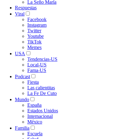
La Seño María
Respuestas
Viral
Facebook
Instagram
Twitter
Youtube
TikTok
Memes
USA
Tendencias-US
Local-US
Fama-US
Podcast
Fiesta
Las calientitas
La Fe De Cuto
Mundo
España
Estados Unidos
Internacional
México
Familia
Escuela