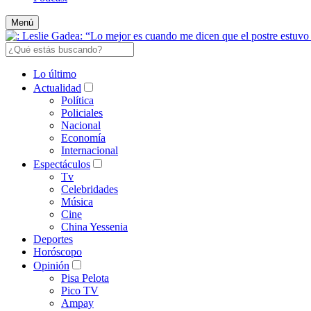
Menú
Lo último
Actualidad
Política
Policiales
Nacional
Economía
Internacional
Espectáculos
Tv
Celebridades
Música
Cine
China Yessenia
Deportes
Horóscopo
Opinión
Pisa Pelota
Pico TV
Ampay