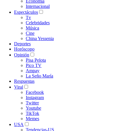
Economía
Internacional
Espectáculos
Tv
Celebridades
Música
Cine
China Yessenia
Deportes
Horóscopo
Opinión
Pisa Pelota
Pico TV
Ampay
La Seño María
Respuestas
Viral
Facebook
Instagram
Twitter
Youtube
TikTok
Memes
USA
Tendencias-US