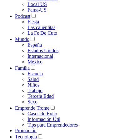
Local-US
Fama-US
Podcast
Fiesta
Las calientitas
La Fe De Cuto
Mundo
España
Estados Unidos
Internacional
México
Familia
Escuela
Salud
Niños
Trabajo
Tercera Edad
Sexo
Emprende Trome
Casos de Éxito
Información Útil
Tips para Emprendedores
Promoción
Tecnología