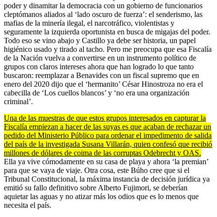
poder y dinamitar la democracia con un gobierno de funcionarios
cleptómanos aliados al ‘lado oscuro de fuerza’: el senderismo, las
mafias de la minería ilegal, el narcotráfico, violentistas y
seguramente la izquierda oportunista en busca de migajas del poder.
Todo eso se vino abajo y Castillo ya debe ser historia, un papel
higiénico usado y tirado al tacho. Pero me preocupa que esa Fiscalía
de la Nación vuelva a convertirse en un instrumento político de
grupos con claros intereses ahora que han logrado lo que tanto
buscaron: reemplazar a Benavides con un fiscal supremo que en
enero del 2020 dijo que el ‘hermanito’ César Hinostroza no era el
cabecilla de ‘Los cuellos blancos’ y ‘no era una organización
criminal’.
Una de las muestras de que estos grupos interesados en capturar la
Fiscalía empiezan a hacer de las suyas es que acaban de rechazar un
pedido del Ministerio Público para ordenar el impedimento de salida
del país de la investigada Susana Villarán, quien confesó que recibió
millones de dólares de coima de las corruptas Odebrecht y OAS.
Ella ya vive cómodamente en su casa de playa y ahora ‘la premian’
para que se vaya de viaje. Otra cosa, este Búho cree que si el
Tribunal Constitucional, la máxima instancia de decisión jurídica ya
emitió su fallo definitivo sobre Alberto Fujimori, se deberían
aquietar las aguas y no atizar más los odios que es lo menos que
necesita el país.