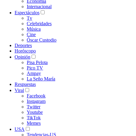
Economía
Internacional
Espectáculos
Tv
Celebridades
Música
Cine
Óscar Custodio
Deportes
Horóscopo
Opinión
Pisa Pelota
Pico TV
Ampay
La Seño María
Respuestas
Viral
Facebook
Instagram
Twitter
Youtube
TikTok
Memes
USA
Tendencias-US