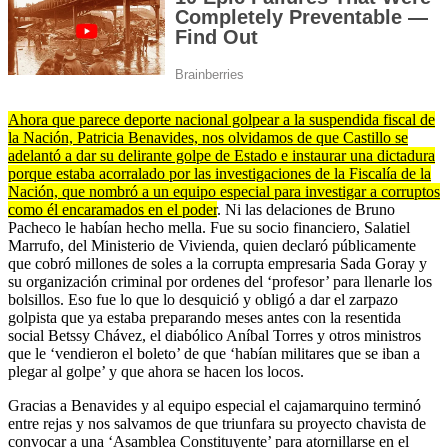
Ahora que parece deporte nacional golpear a la suspendida fiscal de
la Nación, Patricia Benavides, nos olvidamos de que Castillo se
adelantó a dar su delirante golpe de Estado e instaurar una dictadura
porque estaba acorralado por las investigaciones de la Fiscalía de la
Nación, que nombró a un equipo especial para investigar a corruptos
como él encaramados en el poder
. Ni las delaciones de Bruno
Pacheco le habían hecho mella. Fue su socio financiero, Salatiel
Marrufo, del Ministerio de Vivienda, quien declaró públicamente
que cobró millones de soles a la corrupta empresaria Sada Goray y
su organización criminal por ordenes del ‘profesor’ para llenarle los
bolsillos. Eso fue lo que lo desquició y obligó a dar el zarpazo
golpista que ya estaba preparando meses antes con la resentida
social Betssy Chávez, el diabólico Aníbal Torres y otros ministros
que le ‘vendieron el boleto’ de que ‘habían militares que se iban a
plegar al golpe’ y que ahora se hacen los locos.
Gracias a Benavides y al equipo especial el cajamarquino terminó
entre rejas y nos salvamos de que triunfara su proyecto chavista de
convocar a una ‘Asamblea Constituyente’ para atornillarse en el