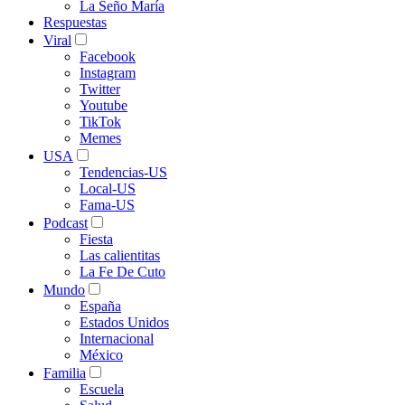
La Seño María
Respuestas
Viral
Facebook
Instagram
Twitter
Youtube
TikTok
Memes
USA
Tendencias-US
Local-US
Fama-US
Podcast
Fiesta
Las calientitas
La Fe De Cuto
Mundo
España
Estados Unidos
Internacional
México
Familia
Escuela