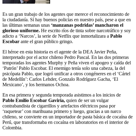
Es un gran trabajo de los agentes que merece el reconocimiento de
la ciudadanía. Sí hay buenos policías en nuestro país, pese a que en
las últimas semanas unas
‘manzanas podridas’ mancharon el
glorioso uniforme.
He escrito ríos de tinta sobre narcotráfico y soy
adicto a ‘Narcos’, la serie de Netflix que inmortalizara a
Pablo
Escobar
ante el gran público gringo.
El héroe en esta historia es el agente de la DEA Javier Peña,
interpretado por el actor chileno Pedro Pascal. En las dos primeras
temporadas los agentes Murphy y Peña viven el apogeo y caída del
‘Patrón’ Pablo Escobar. El enemigo tenía solo una cabeza, la del
psicópata Pablo, que logró unificar a otros congéneres en el ‘Cártel
de Medellín’: Carlos Lehder, Gonzalo Rodríguez Gacha, ‘El
Mexicano’, y los hermanos Ochoa.
En esa primera y segunda temporada asistimos a los inicios de
Pablo Emilio Escobar Gaviria,
quien de ser un vulgar
contrabandista de cigarrillos y artefactos eléctricos pasa por
‘raquetear’ con marihuana primero y luego, gracias a un narco
chileno, se convierte en un importador de pasta básica de cocaína de
Perú, que transformaba en cocaína en laboratorios en el interior de
Colombia.