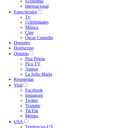
Economía
Internacional
Espectáculos
Tv
Celebridades
Música
Cine
Óscar Custodio
Deportes
Horóscopo
Opinión
Pisa Pelota
Pico TV
Ampay
La Seño María
Respuestas
Viral
Facebook
Instagram
Twitter
Youtube
TikTok
Memes
USA
Tendencias-US