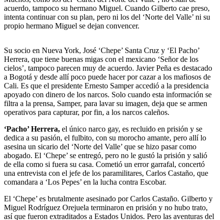
acuerdo, tampoco su hermano Miguel. Cuando Gilberto cae preso,
intenta continuar con su plan, pero ni los del ‘Norte del Valle’ ni su
propio hermano Miguel se dejan convencer.
Su socio en Nueva York, José ‘Chepe’ Santa Cruz y ‘El Pacho’
Herrera, que tiene buenas migas con el mexicano ‘Señor de los
cielos’, tampoco parecen muy de acuerdo. Javier Peña es destacado
a Bogotá y desde allí poco puede hacer por cazar a los mafiosos de
Cali. Es que el presidente Ernesto Samper accedió a la presidencia
apoyado con dinero de los narcos. Solo cuando esta información se
filtra a la prensa, Samper, para lavar su imagen, deja que se armen
operativos para capturar, por fin, a los narcos caleños.
‘Pacho’ Herrera,
el único narco gay, es recluido en prisión y se
dedica a su pasión, el fulbito, con su morocho amante, pero allí lo
asesina un sicario del ‘Norte del Valle’ que se hizo pasar como
abogado. El ‘Chepe’ se entregó, pero no le gustó la prisión y salió
de ella como si fuera su casa. Cometió un error garrafal, concertó
una entrevista con el jefe de los paramilitares, Carlos Castaño, que
comandara a ‘Los Pepes’ en la lucha contra Escobar.
El ‘Chepe’ es brutalmente asesinado por Carlos Castaño. Gilberto y
Miguel Rodríguez Orejuela terminaron en prisión y no hubo trato,
así que fueron extraditados a Estados Unidos. Pero las aventuras del