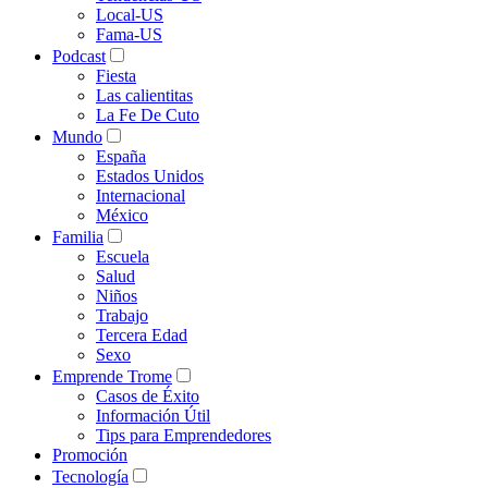
Local-US
Fama-US
Podcast
Fiesta
Las calientitas
La Fe De Cuto
Mundo
España
Estados Unidos
Internacional
México
Familia
Escuela
Salud
Niños
Trabajo
Tercera Edad
Sexo
Emprende Trome
Casos de Éxito
Información Útil
Tips para Emprendedores
Promoción
Tecnología