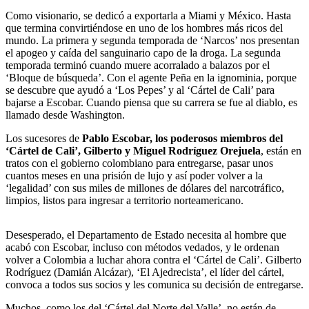
Como visionario, se dedicó a exportarla a Miami y México. Hasta
que termina convirtiéndose en uno de los hombres más ricos del
mundo. La primera y segunda temporada de ‘Narcos’ nos presentan
el apogeo y caída del sanguinario capo de la droga. La segunda
temporada terminó cuando muere acorralado a balazos por el
‘Bloque de búsqueda’. Con el agente Peña en la ignominia, porque
se descubre que ayudó a ‘Los Pepes’ y al ‘Cártel de Cali’ para
bajarse a Escobar. Cuando piensa que su carrera se fue al diablo, es
llamado desde Washington.
Los sucesores de
Pablo Escobar, los poderosos miembros del
‘Cártel de Cali’, Gilberto y Miguel Rodríguez Orejuela
, están en
tratos con el gobierno colombiano para entregarse, pasar unos
cuantos meses en una prisión de lujo y así poder volver a la
‘legalidad’ con sus miles de millones de dólares del narcotráfico,
limpios, listos para ingresar a territorio norteamericano.
Desesperado, el Departamento de Estado necesita al hombre que
acabó con Escobar, incluso con métodos vedados, y le ordenan
volver a Colombia a luchar ahora contra el ‘Cártel de Cali’. Gilberto
Rodríguez (Damián Alcázar), ‘El Ajedrecista’, el líder del cártel,
convoca a todos sus socios y les comunica su decisión de entregarse.
Muchos, como los del ‘Cártel del Norte del Valle’, no están de