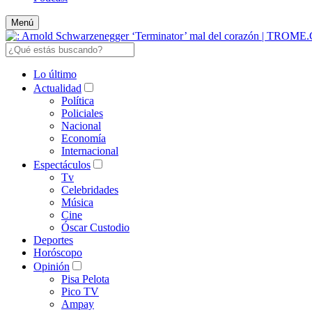
Menú
Lo último
Actualidad
Política
Policiales
Nacional
Economía
Internacional
Espectáculos
Tv
Celebridades
Música
Cine
Óscar Custodio
Deportes
Horóscopo
Opinión
Pisa Pelota
Pico TV
Ampay