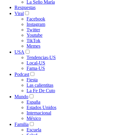
La Seño María
Respuestas
Viral
Facebook
Instagram
Twitter
Youtube
TikTok
Memes
USA
Tendencias-US
Local-US
Fama-US
Podcast
Fiesta
Las calientitas
La Fe De Cuto
Mundo
España
Estados Unidos
Internacional
México
Familia
Escuela