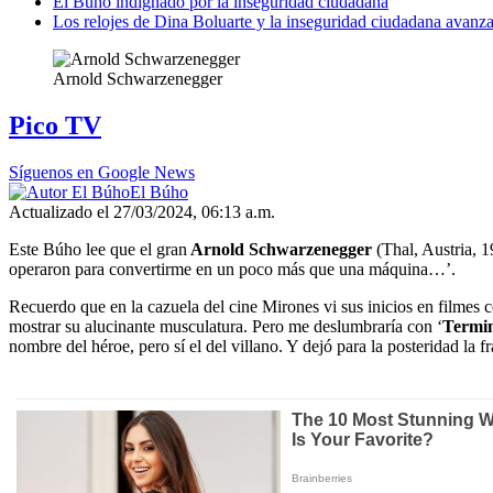
El Búho indignado por la inseguridad ciudadana
Los relojes de Dina Boluarte y la inseguridad ciudadana avanza
Arnold Schwarzenegger
Pico TV
Síguenos en Google News
El Búho
Actualizado el 27/03/2024, 06:13 a.m.
Este Búho lee que el gran
Arnold Schwarzenegger
(Thal, Austria, 1
operaron para convertirme en un poco más que una máquina…’.
Recuerdo que en la cazuela del cine Mirones vi sus inicios en filmes
mostrar su alucinante musculatura. Pero me deslumbraría con ‘
Termi
nombre del héroe, pero sí el del villano. Y dejó para la posteridad la f