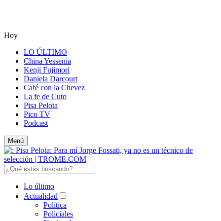
Hoy
LO ÚLTIMO
China Yessenia
Kenji Fujimori
Daniela Darcourt
Café con la Chevez
La fe de Cuto
Pisa Pelota
Pico TV
Podcast
Menú
Lo último
Actualidad
Política
Policiales