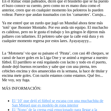
En el Rímac están palteados, dicen que el brasileño que se ha puesto
el buzo conoce su cuento, pero como no es mano dura como el
anterior, creen que en cualquier momento los peloteros lo pueden
voltear. Parece que andan traumados con los ‘camarotes’. Curuju...
Ya me enteré que un zurdo que jugó un Mundial ahora tiene más
‘totó’ que Jhonnier Montaño. Por eso anda sin equipo. El muchacho
es calidoso, pero no le gusta el trabajo y los gringos le dijeron más
pallares con tallarines. El pelotero sabe que la calle está dura y en
cualquier momento regresa por estos lares. Ayayayayyy...
La ‘Motoneta’ vio que su paisano el ‘Pirata’, con casi 40 cheques, se
cansó de hacer goles en la Liga One y se animó a regresar a nuestro
fútbol. El parrillero se está regalando con lacito y todo en el puerto,
donde dejó buenos recuerdos y sabe que con una pierna, tres
cebiches encima y dos amanecidas en la semana, la hace de titular y
encima mete goles. Con razón estamos como estamos. Qué feo...
Me voy, soy fuga.
MÁS INFORMACIÓN:
El ‘10′ que dejó el fútbol se escapa con una muchachita de
San Miguel que es modelo de ropa interior
El ‘Nono’ de la crema está emocionado para llegar a la