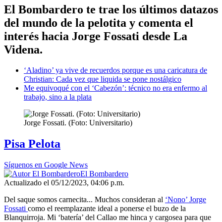
El Bombardero te trae los últimos datazos
del mundo de la pelotita y comenta el
interés hacia Jorge Fossati desde La
Videna.
‘Aladino’ ya vive de recuerdos porque es una caricatura de
Christian: Cada vez que liquida se pone nostálgico
Me equivoqué con el ‘Cabezón’: técnico no era enfermo al
trabajo, sino a la plata
Jorge Fossati. (Foto: Universitario)
Pisa Pelota
Síguenos en Google News
El Bombardero
Actualizado el 05/12/2023, 04:06 p.m.
Del saque somos carnecita... Muchos consideran al
‘Nono’ Jorge
Fossati
como el reemplazante ideal a ponerse el buzo de la
Blanquirroja. Mi ‘batería’ del Callao me hinca y cargosea para que