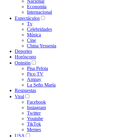
Nacional
Economía
Internacional
Espectáculos
Tv
Celebridades
Música
Cine
China Yessenia
Deportes
Horóscopo
Opinión
Pisa Pelota
Pico TV
Ampay
La Seño María
Respuestas
Viral
Facebook
Instagram
Twitter
Youtube
TikTok
Memes
USA