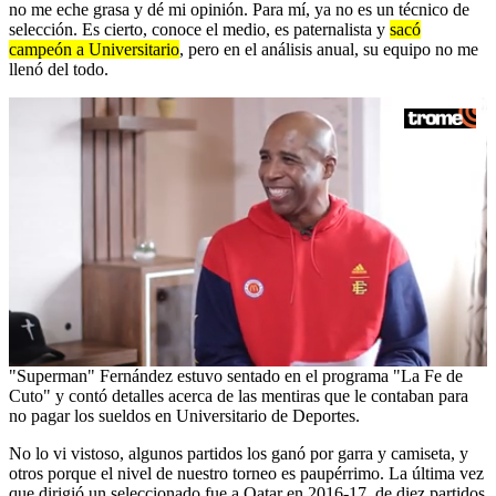
no me eche grasa y dé mi opinión. Para mí, ya no es un técnico de
selección. Es cierto, conoce el medio, es paternalista y
sacó
campeón a Universitario
, pero en el análisis anual, su equipo no me
llenó del todo.
0
"Superman" Fernández estuvo sentado en el programa "La Fe de
seconds
Cuto" y contó detalles acerca de las mentiras que le contaban para
of
no pagar los sueldos en Universitario de Deportes.
6
minutes,
No lo vi vistoso, algunos partidos los ganó por garra y camiseta, y
39
otros porque el nivel de nuestro torneo es paupérrimo. La última vez
seconds
que dirigió un seleccionado fue a Qatar en 2016-17, de diez partidos