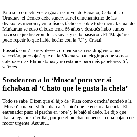
Para ser competitivos e igualar el nivel de Ecuador, Colombia o
Uruguay, el técnico debe supervisar el entrenamiento de las
divisiones menores, en lo físico, táctico y sobre todo mental. Cuando
Markarián se puso el buzo tenía 66 años y después hubo varios
traviesos que hicieron de las suyas y se lo pasearon. El ‘Mago’ no
pudo repetir lo que había hecho con la ‘U’ y Cristal.
Fossati,
con 71 años, desea coronar su carrera dirigiendo una
selección, pero ojalá que en la Videna sepan elegir porque somos
coleros en las Eliminatorias y no estamos para más papelones. Sí,
señores...
Sondearon a la ‘Mosca’ para ver si
fichaban al ‘Chato que le gusta la chela’
Todo se sabe. Dicen que el hijo de ‘Plata como cancha’ sondeó a la
‘Mosca’ para ver si fichaban al ‘chato’ que le encanta la chela. El
entrenador puso el parche en ‘one’ y le bajó el dedo. Le dijo que
iban a regalar su ‘guita’, porque el muchacho necesita una bajada de
motor urgente. Asuuuu...