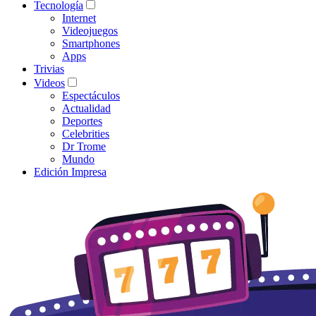
Tecnología
Internet
Videojuegos
Smartphones
Apps
Trivias
Videos
Espectáculos
Actualidad
Deportes
Celebrities
Dr Trome
Mundo
Edición Impresa