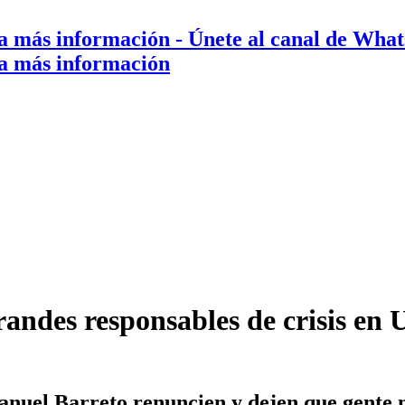
a más información
- Únete al canal de Wha
a más información
andes responsables de crisis en U
nuel Barreto renuncien y dejen que gente m