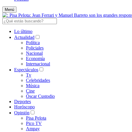
Menú
Lo último
Actualidad
Política
Policiales
Nacional
Economía
Internacional
Espectáculos
Tv
Celebridades
Música
Cine
Óscar Custodio
Deportes
Horóscopo
Opinión
Pisa Pelota
Pico TV
Ampay