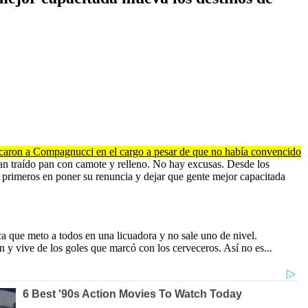
ficaron a Compagnucci en el cargo a pesar de que no había convencido
han traído pan con camote y relleno. No hay excusas. Desde los
s primeros en poner su renuncia y dejar que gente mejor capacitada
a que meto a todos en una licuadora y no sale uno de nivel.
n y vive de los goles que marcó con los cerveceros. Así no es...