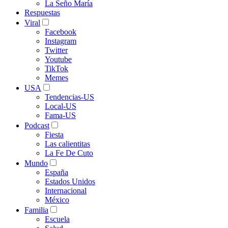
La Seño María
Respuestas
Viral
Facebook
Instagram
Twitter
Youtube
TikTok
Memes
USA
Tendencias-US
Local-US
Fama-US
Podcast
Fiesta
Las calientitas
La Fe De Cuto
Mundo
España
Estados Unidos
Internacional
México
Familia
Escuela