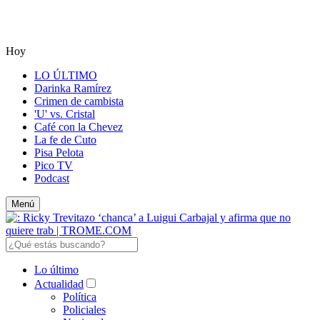
Hoy
LO ÚLTIMO
Darinka Ramírez
Crimen de cambista
'U' vs. Cristal
Café con la Chevez
La fe de Cuto
Pisa Pelota
Pico TV
Podcast
Menú
Lo último
Actualidad
Política
Policiales