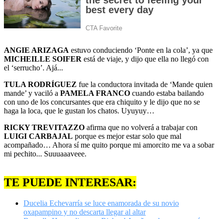
ANGIE ARIZAGA
estuvo conduciendo ‘Ponte en la cola’, ya que
MICHEILLE SOIFER
está de viaje, y dijo que ella no llegó con
el ‘serrucho’. Ajá...
TULA RODRÍGUEZ
fue la conductora invitada de ‘Mande quien
mande’ y vaciló a
PAMELA FRANCO
cuando estaba bailando
con uno de los concursantes que era chiquito y le dijo que no se
haga la loca, que le gustan los chatos. Uyuyuy…
RICKY TREVITAZZO
afirma que no volverá a trabajar con
LUIGI CARBAJAL
porque es mejor estar solo que mal
acompañado… Ahora sí me quito porque mi amorcito me va a sobar
mi pechito... Suuuaaaveee.
TE PUEDE INTERESAR:
Ducelia Echevarría se luce enamorada de su novio
oxapampino y no descarta llegar al altar