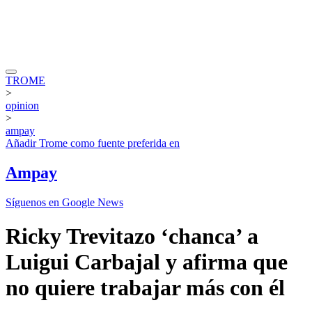
TROME
>
opinion
>
ampay
Añadir
Trome
como fuente preferida en
Ampay
Síguenos en Google News
Ricky Trevitazo ‘chanca’ a
Luigui Carbajal y afirma que
no quiere trabajar más con él