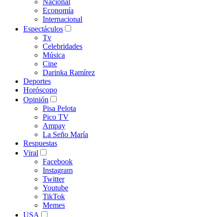
Nacional
Economía
Internacional
Espectáculos
Tv
Celebridades
Música
Cine
Darinka Ramírez
Deportes
Horóscopo
Opinión
Pisa Pelota
Pico TV
Ampay
La Seño María
Respuestas
Viral
Facebook
Instagram
Twitter
Youtube
TikTok
Memes
USA