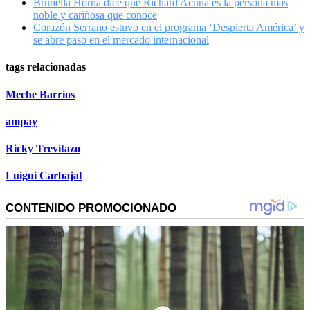
Brunella Horna dice que Richard Acuña es la persona más
noble y cariñosa que conoce
Corazón Serrano estuvo en el programa ‘Despierta América’ y
se abre paso en el mercado internacional
tags relacionadas
Meche Barrios
ampay
Ricky Trevitazo
Luigui Carbajal