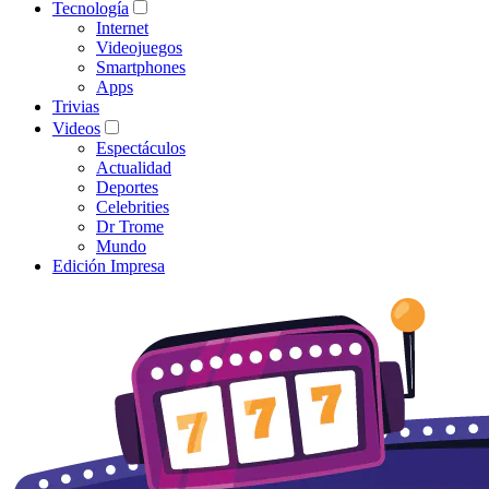
Tecnología
Internet
Videojuegos
Smartphones
Apps
Trivias
Videos
Espectáculos
Actualidad
Deportes
Celebrities
Dr Trome
Mundo
Edición Impresa