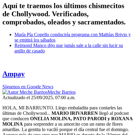
Aquí te traemos los últimos chismecitos
de Chollywood. Verificados,
comprobados, oleados y sacramentados.
María Pía Copello conduciría programa con Mathías Brivio y
se emitirá los sábados
Reimond Manco dijo que jamás sale a la calle sin lucir su
anillo de casado
Ampay
Síguenos en Google News
Meche Barrios
Actualizado el 25/09/2025, 07:00 a.m.
HOLA, MI BARRUNTO. Llego embaladita para contarles las
últimas de Chollywood...
MARIO IRIVARREN
llegó al podcast
que conducen
ONELIA MOLINA, PATO PARODI y ROXANA
MOLINA
para sorprender a su amorcito con un ramo de flores
amarillas. La gentita lo vaciló porque el día central fue el domingo.
Aunque más de uno cree que MARIO es devoto de la ‘Virgen del