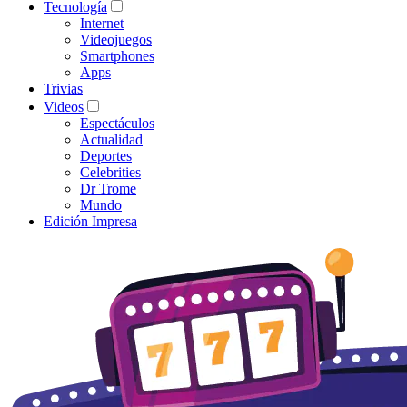
Tecnología
Internet
Videojuegos
Smartphones
Apps
Trivias
Videos
Espectáculos
Actualidad
Deportes
Celebrities
Dr Trome
Mundo
Edición Impresa