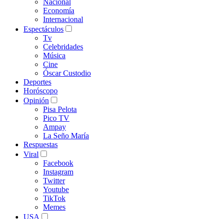
Nacional
Economía
Internacional
Espectáculos
Tv
Celebridades
Música
Cine
Óscar Custodio
Deportes
Horóscopo
Opinión
Pisa Pelota
Pico TV
Ampay
La Seño María
Respuestas
Viral
Facebook
Instagram
Twitter
Youtube
TikTok
Memes
USA