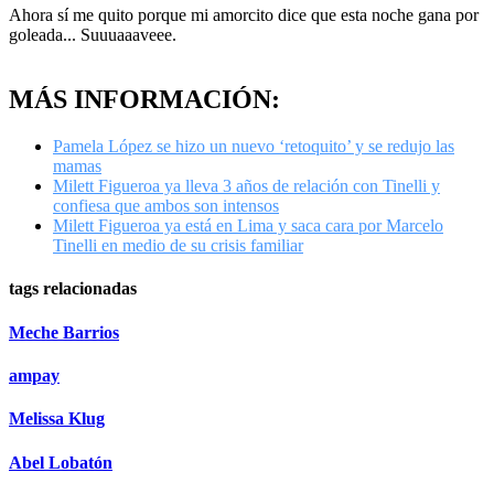
Ahora sí me quito porque mi amorcito dice que esta noche gana por
goleada... Suuuaaaveee.
MÁS INFORMACIÓN:
Pamela López se hizo un nuevo ‘retoquito’ y se redujo las
mamas
Milett Figueroa ya lleva 3 años de relación con Tinelli y
confiesa que ambos son intensos
Milett Figueroa ya está en Lima y saca cara por Marcelo
Tinelli en medio de su crisis familiar
tags relacionadas
Meche Barrios
ampay
Melissa Klug
Abel Lobatón