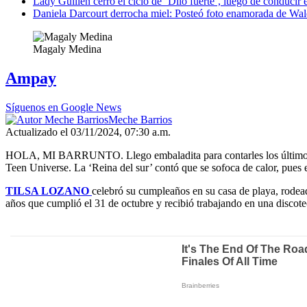
Lady Guillén cerró el ciclo de ‘Dilo fuerte’, luego de conducir 
Daniela Darcourt derrocha miel: Posteó foto enamorada de Wald
Magaly Medina
Ampay
Síguenos en Google News
Meche Barrios
Actualizado el 03/11/2024, 07:30 a.m.
HOLA, MI BARRUNTO. Llego embaladita para contarles los último
Teen Universe. La ‘Reina del sur’ contó que se sofoca de calor, pues
TILSA LOZANO
celebró su cumpleaños en su casa de playa, rode
años que cumplió el 31 de octubre y recibió trabajando en una discote