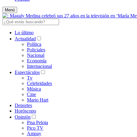
Menú
Lo último
Actualidad
Política
Policiales
Nacional
Economía
Internacional
Espectáculos
Tv
Celebridades
Música
Cine
Mario Hart
Deportes
Horóscopo
Opinión
Pisa Pelota
Pico TV
Ampay