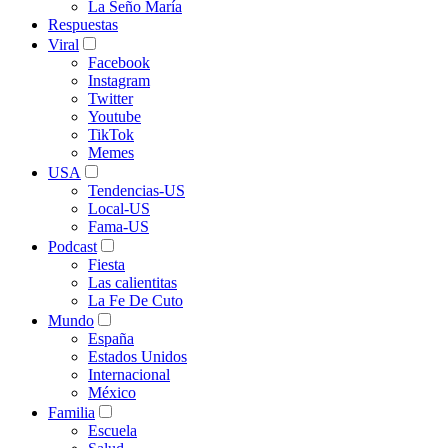
La Seño María
Respuestas
Viral
Facebook
Instagram
Twitter
Youtube
TikTok
Memes
USA
Tendencias-US
Local-US
Fama-US
Podcast
Fiesta
Las calientitas
La Fe De Cuto
Mundo
España
Estados Unidos
Internacional
México
Familia
Escuela