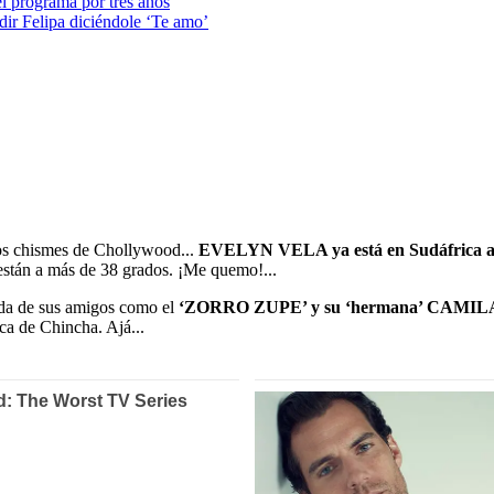
el programa por tres años
ir Felipa diciéndole ‘Te amo’
s chismes de Chollywood...
EVELYN VELA ya está en Sudáfrica
 están a más de 38 grados. ¡Me quemo!...
ada de sus amigos como el
‘ZORRO ZUPE’ y su ‘hermana’ CAMIL
ca de Chincha. Ajá...