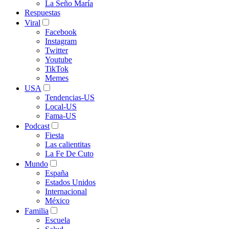
La Seño María
Respuestas
Viral
Facebook
Instagram
Twitter
Youtube
TikTok
Memes
USA
Tendencias-US
Local-US
Fama-US
Podcast
Fiesta
Las calientitas
La Fe De Cuto
Mundo
España
Estados Unidos
Internacional
México
Familia
Escuela