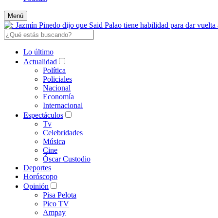
Menú
Lo último
Actualidad
Política
Policiales
Nacional
Economía
Internacional
Espectáculos
Tv
Celebridades
Música
Cine
Óscar Custodio
Deportes
Horóscopo
Opinión
Pisa Pelota
Pico TV
Ampay