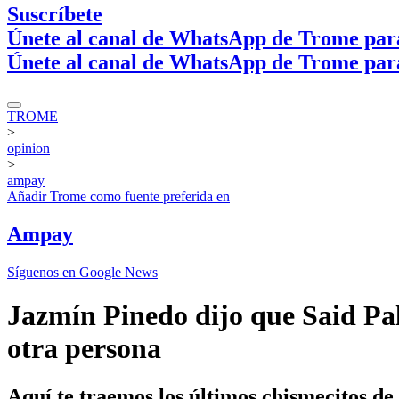
Suscríbete
Únete al canal de WhatsApp de Trome par
Únete al canal de WhatsApp de Trome par
TROME
>
opinion
>
ampay
Añadir
Trome
como fuente preferida en
Ampay
Síguenos en Google News
Jazmín Pinedo dijo que Said Pal
otra persona
Aquí te traemos los últimos chismecitos d