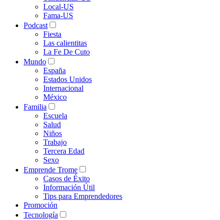
Local-US
Fama-US
Podcast
Fiesta
Las calientitas
La Fe De Cuto
Mundo
España
Estados Unidos
Internacional
México
Familia
Escuela
Salud
Niños
Trabajo
Tercera Edad
Sexo
Emprende Trome
Casos de Éxito
Información Útil
Tips para Emprendedores
Promoción
Tecnología