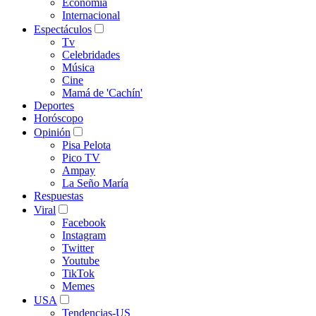
Economía
Internacional
Espectáculos
Tv
Celebridades
Música
Cine
Mamá de 'Cachín'
Deportes
Horóscopo
Opinión
Pisa Pelota
Pico TV
Ampay
La Seño María
Respuestas
Viral
Facebook
Instagram
Twitter
Youtube
TikTok
Memes
USA
Tendencias-US