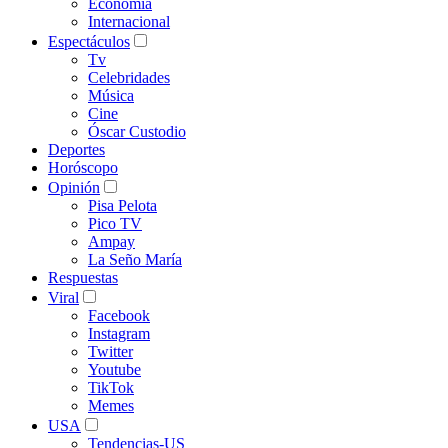
Economía
Internacional
Espectáculos
Tv
Celebridades
Música
Cine
Óscar Custodio
Deportes
Horóscopo
Opinión
Pisa Pelota
Pico TV
Ampay
La Seño María
Respuestas
Viral
Facebook
Instagram
Twitter
Youtube
TikTok
Memes
USA
Tendencias-US