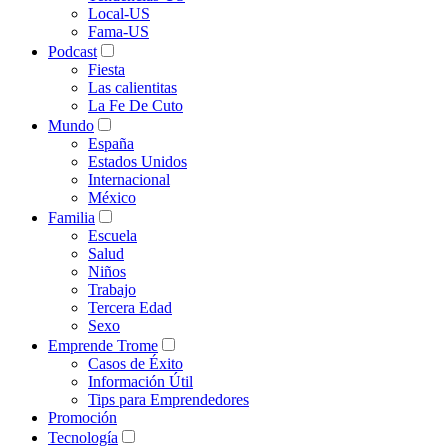
Local-US
Fama-US
Podcast
Fiesta
Las calientitas
La Fe De Cuto
Mundo
España
Estados Unidos
Internacional
México
Familia
Escuela
Salud
Niños
Trabajo
Tercera Edad
Sexo
Emprende Trome
Casos de Éxito
Información Útil
Tips para Emprendedores
Promoción
Tecnología