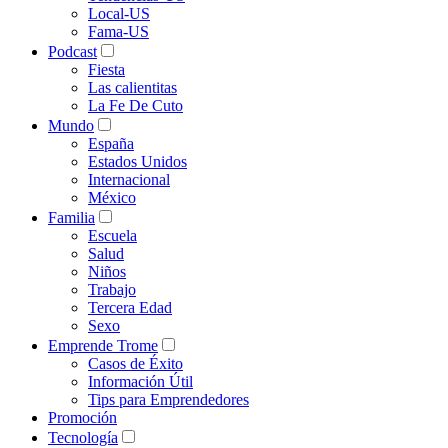
Local-US
Fama-US
Podcast
Fiesta
Las calientitas
La Fe De Cuto
Mundo
España
Estados Unidos
Internacional
México
Familia
Escuela
Salud
Niños
Trabajo
Tercera Edad
Sexo
Emprende Trome
Casos de Éxito
Información Útil
Tips para Emprendedores
Promoción
Tecnología