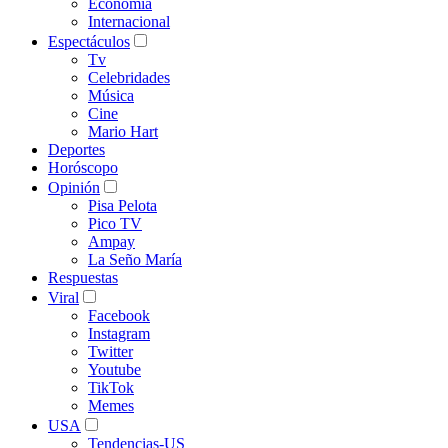
Economía
Internacional
Espectáculos
Tv
Celebridades
Música
Cine
Mario Hart
Deportes
Horóscopo
Opinión
Pisa Pelota
Pico TV
Ampay
La Seño María
Respuestas
Viral
Facebook
Instagram
Twitter
Youtube
TikTok
Memes
USA
Tendencias-US