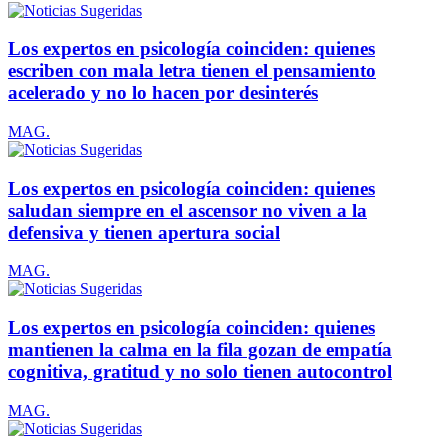
Los expertos en psicología coinciden: quienes
escriben con mala letra tienen el pensamiento
acelerado y no lo hacen por desinterés
MAG.
Los expertos en psicología coinciden: quienes
saludan siempre en el ascensor no viven a la
defensiva y tienen apertura social
MAG.
Los expertos en psicología coinciden: quienes
mantienen la calma en la fila gozan de empatía
cognitiva, gratitud y no solo tienen autocontrol
MAG.