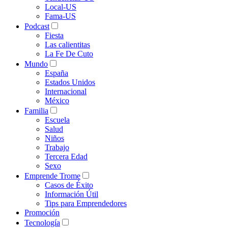
Local-US
Fama-US
Podcast
Fiesta
Las calientitas
La Fe De Cuto
Mundo
España
Estados Unidos
Internacional
México
Familia
Escuela
Salud
Niños
Trabajo
Tercera Edad
Sexo
Emprende Trome
Casos de Éxito
Información Útil
Tips para Emprendedores
Promoción
Tecnología