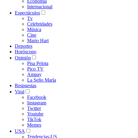
Economía
Internacional
Espectáculos
Tv
Celebridades
Música
Cine
Mario Hart
Deportes
Horóscopo
Opinión
Pisa Pelota
Pico TV
Ampay
La Seño María
Respuestas
Viral
Facebook
Instagram
Twitter
Youtube
TikTok
Memes
USA
Tendencias-US