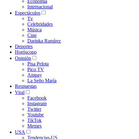
Economía
Internacional
Espectáculos
Tv
Celebridades
Música
Cine
Darinka Ramírez
Deportes
Horóscopo
Opinión
Pisa Pelota
Pico TV
Ampay
La Seño María
Respuestas
Viral
Facebook
Instagram
Twitter
Youtube
TikTok
Memes
USA
Tendencias-US