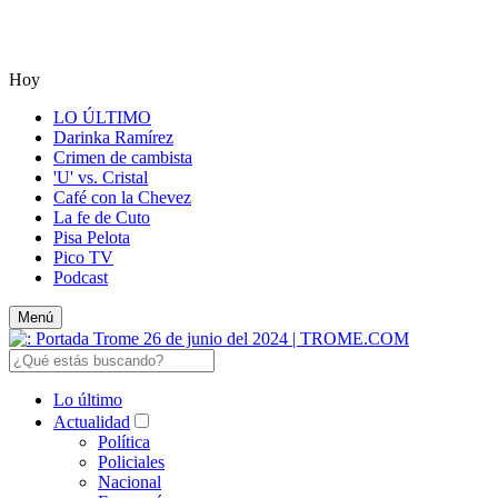
Hoy
LO ÚLTIMO
Darinka Ramírez
Crimen de cambista
'U' vs. Cristal
Café con la Chevez
La fe de Cuto
Pisa Pelota
Pico TV
Podcast
Menú
Lo último
Actualidad
Política
Policiales
Nacional