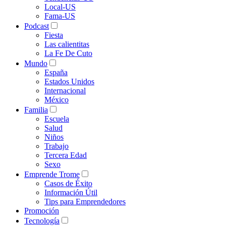
Local-US
Fama-US
Podcast
Fiesta
Las calientitas
La Fe De Cuto
Mundo
España
Estados Unidos
Internacional
México
Familia
Escuela
Salud
Niños
Trabajo
Tercera Edad
Sexo
Emprende Trome
Casos de Éxito
Información Útil
Tips para Emprendedores
Promoción
Tecnología