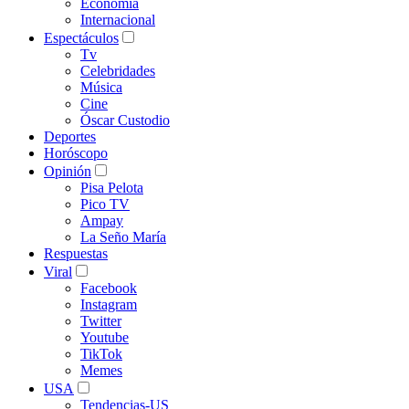
Economía
Internacional
Espectáculos
Tv
Celebridades
Música
Cine
Óscar Custodio
Deportes
Horóscopo
Opinión
Pisa Pelota
Pico TV
Ampay
La Seño María
Respuestas
Viral
Facebook
Instagram
Twitter
Youtube
TikTok
Memes
USA
Tendencias-US