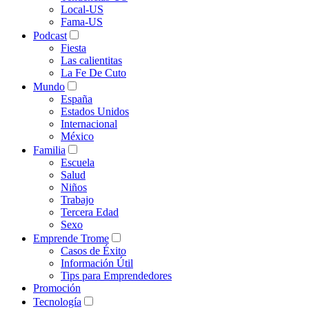
Local-US
Fama-US
Podcast
Fiesta
Las calientitas
La Fe De Cuto
Mundo
España
Estados Unidos
Internacional
México
Familia
Escuela
Salud
Niños
Trabajo
Tercera Edad
Sexo
Emprende Trome
Casos de Éxito
Información Útil
Tips para Emprendedores
Promoción
Tecnología