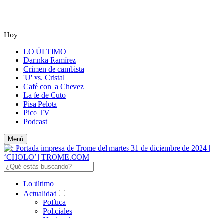
Hoy
LO ÚLTIMO
Darinka Ramírez
Crimen de cambista
'U' vs. Cristal
Café con la Chevez
La fe de Cuto
Pisa Pelota
Pico TV
Podcast
Menú
Lo último
Actualidad
Política
Policiales