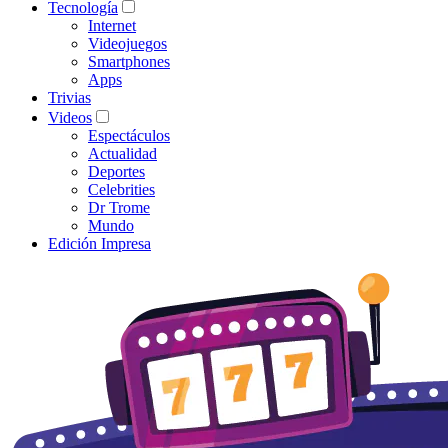
Tecnología
Internet
Videojuegos
Smartphones
Apps
Trivias
Videos
Espectáculos
Actualidad
Deportes
Celebrities
Dr Trome
Mundo
Edición Impresa