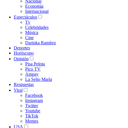
Nacional
Economía
Internacional
Espectáculos
Tv
Celebridades
Música
Cine
Darinka Ramírez
Deportes
Horóscopo
Opinión
Pisa Pelota
Pico TV
Ampay
La Seño María
Respuestas
Viral
Facebook
Instagram
Twitter
Youtube
TikTok
Memes
USA