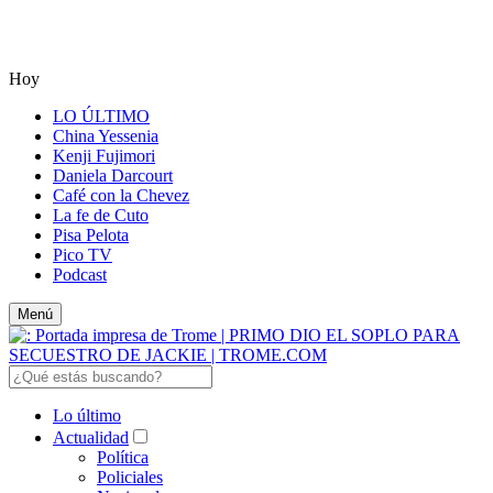
Hoy
LO ÚLTIMO
China Yessenia
Kenji Fujimori
Daniela Darcourt
Café con la Chevez
La fe de Cuto
Pisa Pelota
Pico TV
Podcast
Menú
Lo último
Actualidad
Política
Policiales