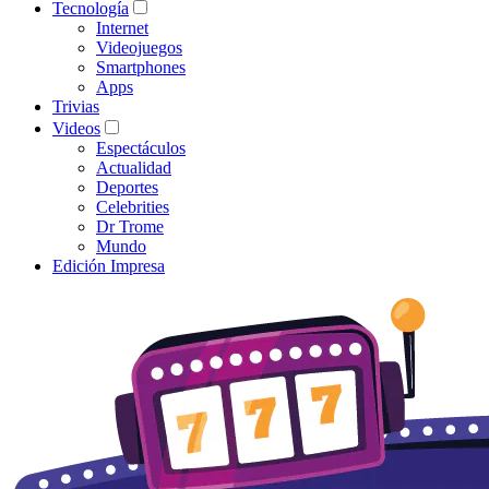
Tecnología
Internet
Videojuegos
Smartphones
Apps
Trivias
Videos
Espectáculos
Actualidad
Deportes
Celebrities
Dr Trome
Mundo
Edición Impresa