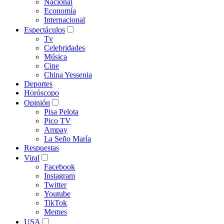
Nacional
Economía
Internacional
Espectáculos
Tv
Celebridades
Música
Cine
China Yessenia
Deportes
Horóscopo
Opinión
Pisa Pelota
Pico TV
Ampay
La Seño María
Respuestas
Viral
Facebook
Instagram
Twitter
Youtube
TikTok
Memes
USA