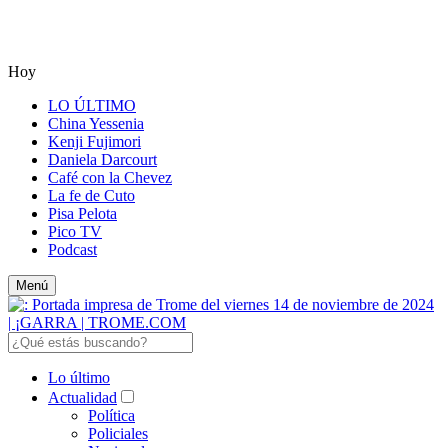
Hoy
LO ÚLTIMO
China Yessenia
Kenji Fujimori
Daniela Darcourt
Café con la Chevez
La fe de Cuto
Pisa Pelota
Pico TV
Podcast
Menú
Lo último
Actualidad
Política
Policiales