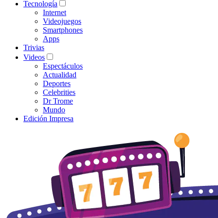
Tecnología
Internet
Videojuegos
Smartphones
Apps
Trivias
Videos
Espectáculos
Actualidad
Deportes
Celebrities
Dr Trome
Mundo
Edición Impresa