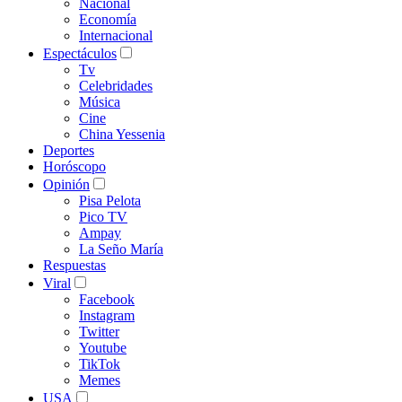
Nacional
Economía
Internacional
Espectáculos
Tv
Celebridades
Música
Cine
China Yessenia
Deportes
Horóscopo
Opinión
Pisa Pelota
Pico TV
Ampay
La Seño María
Respuestas
Viral
Facebook
Instagram
Twitter
Youtube
TikTok
Memes
USA