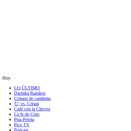
Hoy
LO ÚLTIMO
Darinka Ramírez
Crimen de cambista
'U' vs. Cristal
Café con la Chevez
La fe de Cuto
Pisa Pelota
Pico TV
Podcast