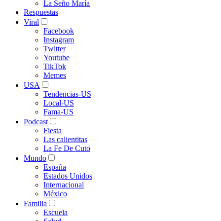
La Seño María
Respuestas
Viral
Facebook
Instagram
Twitter
Youtube
TikTok
Memes
USA
Tendencias-US
Local-US
Fama-US
Podcast
Fiesta
Las calientitas
La Fe De Cuto
Mundo
España
Estados Unidos
Internacional
México
Familia
Escuela