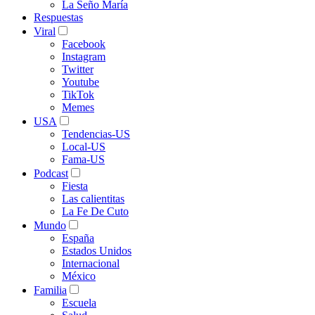
La Seño María
Respuestas
Viral
Facebook
Instagram
Twitter
Youtube
TikTok
Memes
USA
Tendencias-US
Local-US
Fama-US
Podcast
Fiesta
Las calientitas
La Fe De Cuto
Mundo
España
Estados Unidos
Internacional
México
Familia
Escuela