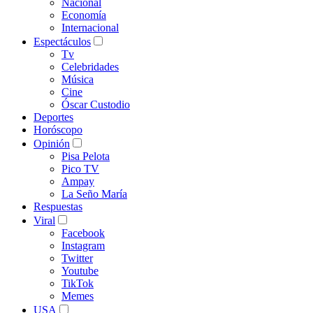
Nacional
Economía
Internacional
Espectáculos
Tv
Celebridades
Música
Cine
Óscar Custodio
Deportes
Horóscopo
Opinión
Pisa Pelota
Pico TV
Ampay
La Seño María
Respuestas
Viral
Facebook
Instagram
Twitter
Youtube
TikTok
Memes
USA