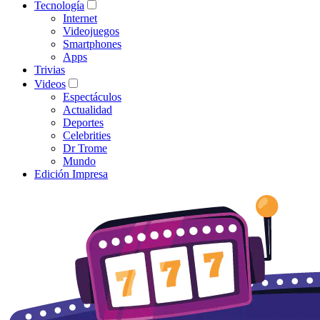
Tecnología
Internet
Videojuegos
Smartphones
Apps
Trivias
Videos
Espectáculos
Actualidad
Deportes
Celebrities
Dr Trome
Mundo
Edición Impresa