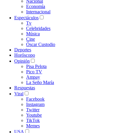
Nacional
Economía
Internacional
Espectáculos
Tv
Celebridades
Música
Cine
Óscar Custodio
Deportes
Horóscopo
Opinión
Pisa Pelota
Pico TV
Ampay
La Seño María
Respuestas
Viral
Facebook
Instagram
Twitter
Youtube
TikTok
Memes
USA