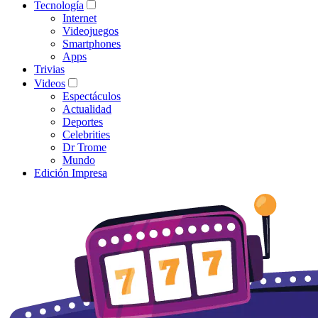
Tecnología
Internet
Videojuegos
Smartphones
Apps
Trivias
Videos
Espectáculos
Actualidad
Deportes
Celebrities
Dr Trome
Mundo
Edición Impresa