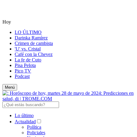
Hoy
LO ÚLTIMO
Darinka Ramírez
Crimen de cambista
'U' vs. Cristal
Café con la Chevez
La fe de Cuto
Pisa Pelota
Pico TV
Podcast
Menú
Lo último
Actualidad
Política
Policiales