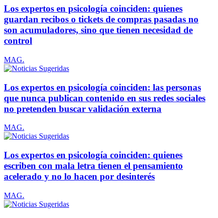
Los expertos en psicología coinciden: quienes
guardan recibos o tickets de compras pasadas no
son acumuladores, sino que tienen necesidad de
control
MAG.
Los expertos en psicología coinciden: las personas
que nunca publican contenido en sus redes sociales
no pretenden buscar validación externa
MAG.
Los expertos en psicología coinciden: quienes
escriben con mala letra tienen el pensamiento
acelerado y no lo hacen por desinterés
MAG.