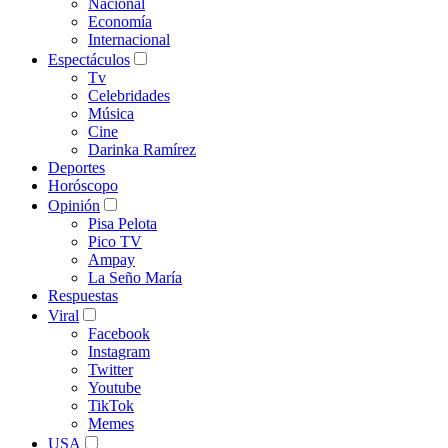
Nacional
Economía
Internacional
Espectáculos
Tv
Celebridades
Música
Cine
Darinka Ramírez
Deportes
Horóscopo
Opinión
Pisa Pelota
Pico TV
Ampay
La Seño María
Respuestas
Viral
Facebook
Instagram
Twitter
Youtube
TikTok
Memes
USA