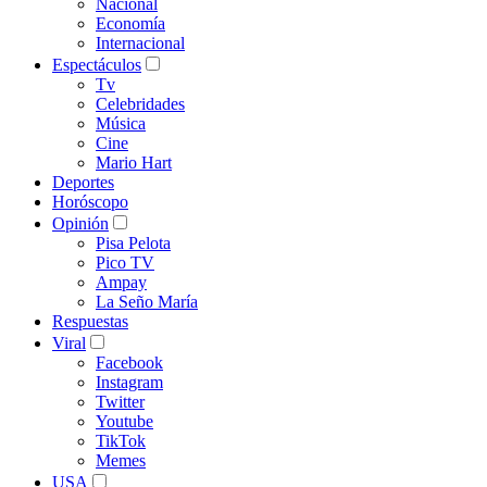
Nacional
Economía
Internacional
Espectáculos
Tv
Celebridades
Música
Cine
Mario Hart
Deportes
Horóscopo
Opinión
Pisa Pelota
Pico TV
Ampay
La Seño María
Respuestas
Viral
Facebook
Instagram
Twitter
Youtube
TikTok
Memes
USA