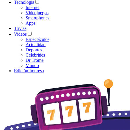
Tecnología
Internet
Videojuegos
Smartphones
Apps
Trivias
Videos
Espectáculos
Actualidad
Deportes
Celebrities
Dr Trome
Mundo
Edición Impresa