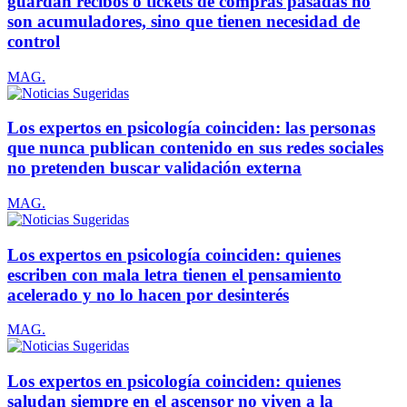
guardan recibos o tickets de compras pasadas no
son acumuladores, sino que tienen necesidad de
control
MAG.
Los expertos en psicología coinciden: las personas
que nunca publican contenido en sus redes sociales
no pretenden buscar validación externa
MAG.
Los expertos en psicología coinciden: quienes
escriben con mala letra tienen el pensamiento
acelerado y no lo hacen por desinterés
MAG.
Los expertos en psicología coinciden: quienes
saludan siempre en el ascensor no viven a la