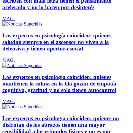
escriben con mala letra tienen el pensamiento
acelerado y no lo hacen por desinterés
MAG.
Los expertos en psicología coinciden: quienes
saludan siempre en el ascensor no viven a la
defensiva y tienen apertura social
MAG.
Los expertos en psicología coinciden: quienes
mantienen la calma en la fila gozan de empatía
cognitiva, gratitud y no solo tienen autocontrol
MAG.
Los expertos en psicología coinciden: quienes no
disfrutan de los abrazos tienen una mayor
sensibilidad a los estímulos físicos y no es por