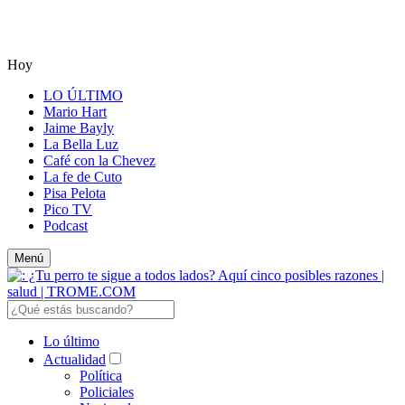
Hoy
LO ÚLTIMO
Mario Hart
Jaime Bayly
La Bella Luz
Café con la Chevez
La fe de Cuto
Pisa Pelota
Pico TV
Podcast
Menú
Lo último
Actualidad
Política
Policiales