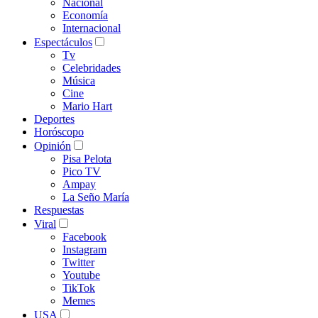
Nacional
Economía
Internacional
Espectáculos
Tv
Celebridades
Música
Cine
Mario Hart
Deportes
Horóscopo
Opinión
Pisa Pelota
Pico TV
Ampay
La Seño María
Respuestas
Viral
Facebook
Instagram
Twitter
Youtube
TikTok
Memes
USA