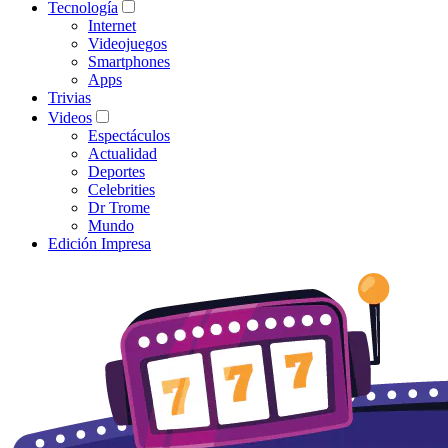
Tecnología
Internet
Videojuegos
Smartphones
Apps
Trivias
Videos
Espectáculos
Actualidad
Deportes
Celebrities
Dr Trome
Mundo
Edición Impresa